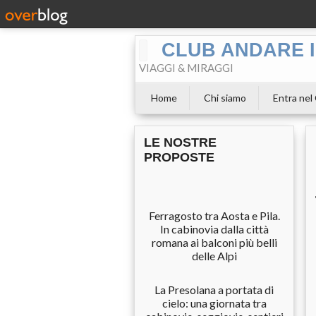
CLUB ANDARE I
VIAGGI & MIRAGGI
Home
Chi siamo
Entra nel
LE NOSTRE
PROPOSTE
Ferragosto tra Aosta e Pila.
In cabinovia dalla città
romana ai balconi più belli
delle Alpi
La Presolana a portata di
cielo: una giornata tra