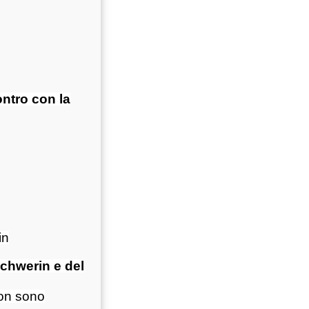
ntro con la
in
Schwerin e del
non sono