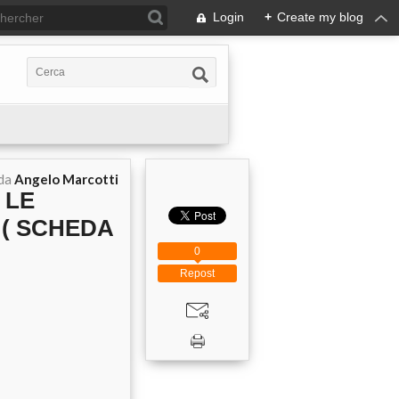
Login
+
Create my blog
 da
Angelo Marcotti
 LE
 ( SCHEDA
0
Repost