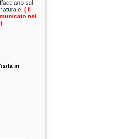
ffacciano sul
 naturale
.
( Il
omunicato nei
)
isita in