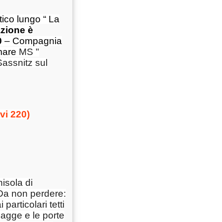
tico lungo “ La
zione è
0
– Compagnia
 mare
MS "
Sassnitz sul
vi 220)
nisola di
. Da non perdere:
particolari tetti
iagge e le porte