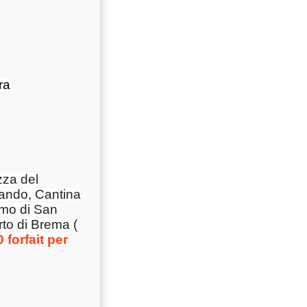
ra
zza del
lando, Cantina
omo di San
rto di Brema (
0 forfait per