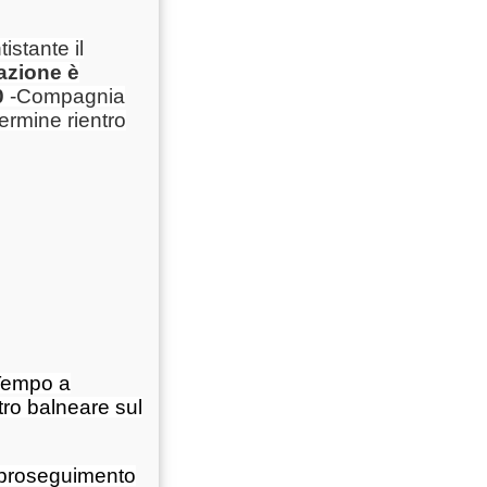
istante il
azione è
0
-Compagnia
ermine rientro
Tempo a
ntro balneare sul
 proseguimento