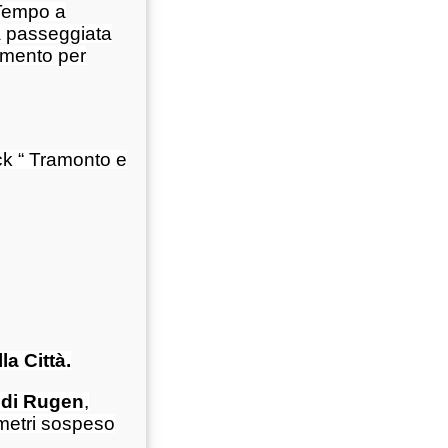
Tempo a
na passeggiata
uimento per
ck “ Tramonto e
a Città.
a di Rugen
,
ometri sospeso