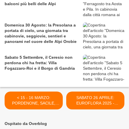
balconi più belli delle Alpi
Domenica 30 Agosto: la Presolana a
portata di cielo, una giornata tra
cabinovie, seggiovie, sentieri e
panorami nel cuore delle Alpi Orobie
Sabato 5 Settembre, il Ceresio non
perdona chi ha fretta: Villa
Fogazzaro-Roi e il Borgo di Gandria
< 15 - 16 MARZO:
SABATO 26 APRILE:
PORDENONE, SACILE,
EUROFLORA 2025 -
POLCENIGO E LE
WATERFRONT DI
SORGENTI DELLA
LEVANTE GENOVA >
LIVENZA. SCHEDA
Ospitato da Overblog
TECNICA DEL WEEKEND