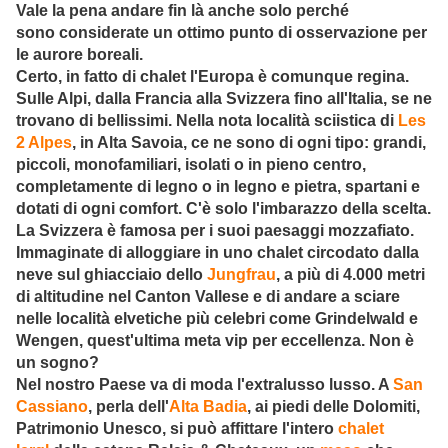
Vale la pena andare fin là anche solo perché
sono considerate un ottimo punto di osservazione per
le aurore boreali.
Certo, in fatto di chalet l'Europa è comunque regina.
Sulle Alpi, dalla Francia alla Svizzera fino all'Italia, se ne
trovano di bellissimi. Nella nota località sciistica di
Les
2 Alpes
, in Alta Savoia, ce ne sono di ogni tipo: grandi,
piccoli, monofamiliari, isolati o in pieno centro,
completamente di legno o in legno e pietra, spartani e
dotati di ogni comfort. C'è solo l'imbarazzo della scelta.
La Svizzera è famosa per i suoi paesaggi mozzafiato.
Immaginate di alloggiare in uno chalet circodato dalla
neve sul ghiacciaio dello
Jungfrau
, a più di 4.000 metri
di altitudine nel Canton Vallese e di andare a sciare
nelle località elvetiche più celebri come Grindelwald e
Wengen, quest'ultima meta vip per eccellenza. Non è
un sogno?
Nel nostro Paese va di moda l'extralusso lusso. A
San
Cassiano
, perla dell'
Alta Badia
, ai piedi delle Dolomiti,
Patrimonio Unesco, si può affittare l'intero
chalet