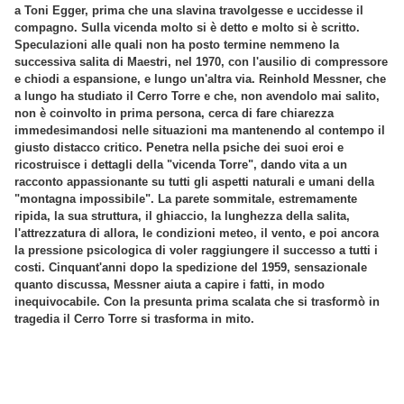
a Toni Egger, prima che una slavina travolgesse e uccidesse il
compagno. Sulla vicenda molto si è detto e molto si è scritto.
Speculazioni alle quali non ha posto termine nemmeno la
successiva salita di Maestri, nel 1970, con l'ausilio di compressore
e chiodi a espansione, e lungo un'altra via. Reinhold Messner, che
a lungo ha studiato il Cerro Torre e che, non avendolo mai salito,
non è coinvolto in prima persona, cerca di fare chiarezza
immedesimandosi nelle situazioni ma mantenendo al contempo il
giusto distacco critico. Penetra nella psiche dei suoi eroi e
ricostruisce i dettagli della "vicenda Torre", dando vita a un
racconto appassionante su tutti gli aspetti naturali e umani della
"montagna impossibile". La parete sommitale, estremamente
ripida, la sua struttura, il ghiaccio, la lunghezza della salita,
l'attrezzatura di allora, le condizioni meteo, il vento, e poi ancora
la pressione psicologica di voler raggiungere il successo a tutti i
costi. Cinquant'anni dopo la spedizione del 1959, sensazionale
quanto discussa, Messner aiuta a capire i fatti, in modo
inequivocabile. Con la presunta prima scalata che si trasformò in
tragedia il Cerro Torre si trasforma in mito.