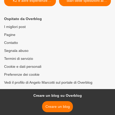
K2 e altre esperienze
diari delle spedizioni al
estreme
Nanga Parbat, al Broad
Peak e al Chogolisa >
Ospitato da Overblog
I migliori post
Pagine
Contatto
Segnala abuso
Termini di servizio
Cookie e dati personali
Preferenze dei cookie
Vedi il profilo di Angelo Marcotti sul portale di Overblog
Creare un blog su Overblog
Creare un blog