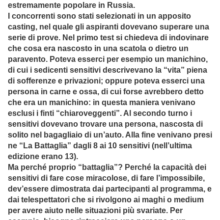
estremamente popolare in Russia.
I concorrenti sono stati selezionati in un apposito
casting, nel quale gli aspiranti dovevano superare una
serie di prove. Nel primo test si chiedeva di indovinare
che cosa era nascosto in una scatola o dietro un
paravento. Poteva esserci per esempio un manichino,
di cui i sedicenti sensitivi descrivevano la “vita” piena
di sofferenze e privazioni; oppure poteva esserci una
persona in carne e ossa, di cui forse avrebbero detto
che era un manichino: in questa maniera venivano
esclusi i finti “chiaroveggenti”. Al secondo turno i
sensitivi dovevano trovare una persona, nascosta di
solito nel bagagliaio di un’auto. Alla fine venivano presi
ne “La Battaglia” dagli 8 ai 10 sensitivi (nell’ultima
edizione erano 13).
Ma perché proprio “battaglia”? Perché la capacità dei
sensitivi di fare cose miracolose, di fare l’impossibile,
dev’essere dimostrata dai partecipanti al programma, e
dai telespettatori che si rivolgono ai maghi o medium
per avere aiuto nelle situazioni più svariate. Per