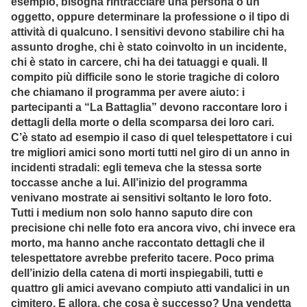
esempio, bisogna rintracciare una persona o un
oggetto, oppure determinare la professione o il tipo di
attività di qualcuno. I sensitivi devono stabilire chi ha
assunto droghe, chi è stato coinvolto in un incidente,
chi è stato in carcere, chi ha dei tatuaggi e quali. Il
compito più difficile sono le storie tragiche di coloro
che chiamano il programma per avere aiuto: i
partecipanti a “La Battaglia” devono raccontare loro i
dettagli della morte o della scomparsa dei loro cari.
C’è stato ad esempio il caso di quel telespettatore i cui
tre migliori amici sono morti tutti nel giro di un anno in
incidenti stradali: egli temeva che la stessa sorte
toccasse anche a lui. All’inizio del programma
venivano mostrate ai sensitivi soltanto le loro foto.
Tutti i medium non solo hanno saputo dire con
precisione chi nelle foto era ancora vivo, chi invece era
morto, ma hanno anche raccontato dettagli che il
telespettatore avrebbe preferito tacere. Poco prima
dell’inizio della catena di morti inspiegabili, tutti e
quattro gli amici avevano compiuto atti vandalici in un
cimitero. E allora, che cosa è successo? Una vendetta