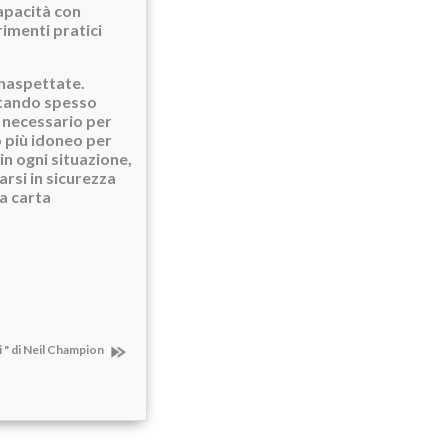
apacità con
rimenti pratici
inaspettate.
ontando spesso
è necessario per
 più idoneo per
in ogni situazione,
arsi in sicurezza
a carta
i " di Neil Champion