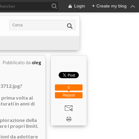
Login
+
Create my blog
Pubblicato da
oleg
0
Repost
 prima volta ai
turati in anni di
splorazione della
e i propri limiti.
zioni da adottare