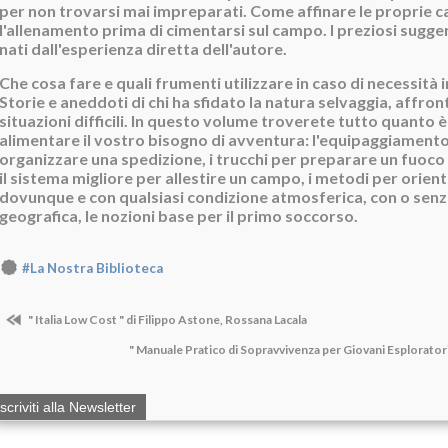
per non trovarsi mai impreparati. Come affinare le proprie c
l'allenamento prima di cimentarsi sul campo. I preziosi sugge
nati dall'esperienza diretta dell'autore.
Che cosa fare e quali frumenti utilizzare in caso di necessità 
Storie e aneddoti di chi ha sfidato la natura selvaggia, affr
situazioni difficili. In questo volume troverete tutto quanto 
alimentare il vostro bisogno di avventura: l'equipaggiamento
organizzare una spedizione, i trucchi per preparare un fuoco 
il sistema migliore per allestire un campo, i metodi per orient
dovunque e con qualsiasi condizione atmosferica, con o senz
geografica, le nozioni base per il primo soccorso.
#La Nostra Biblioteca
" Italia Low Cost " di Filippo Astone, Rossana Lacala
" Manuale Pratico di Sopravvivenza per Giovani Esplorator
Iscriviti alla Newsletter