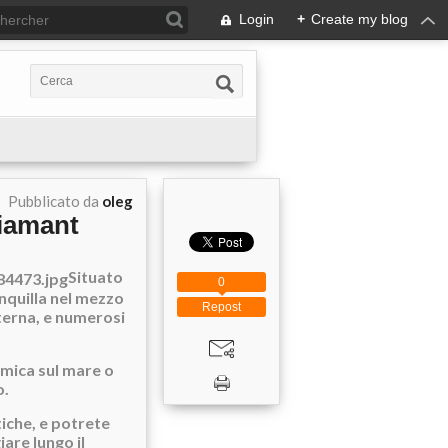
Login
+
Create my blog
Pubblicato da
oleg
Diamant
Situato
0
anquilla nel mezzo
Repost
terna, e numerosi
mica sul mare o
o.
tiche, e potrete
iare lungo il