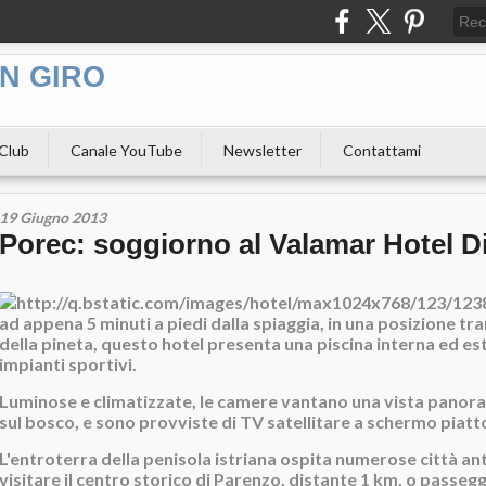
N GIRO
 Club
Canale YouTube
Newsletter
Contattami
19 Giugno 2013
Porec: soggiorno al Valamar Hotel 
ad appena 5 minuti a piedi dalla spiaggia, in una posizione tr
della pineta, questo hotel presenta una piscina interna ed es
impianti sportivi.
Luminose e climatizzate, le camere vantano una vista panora
sul bosco, e sono provviste di TV satellitare a schermo piatt
L'entroterra della penisola istriana ospita numerose città an
visitare il centro storico di Parenzo, distante 1 km, o passegg