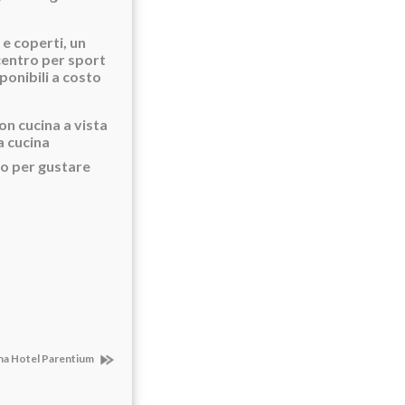
e coperti, un
centro per sport
ponibili a costo
on cucina a vista
a cucina
to per gustare
una Hotel Parentium