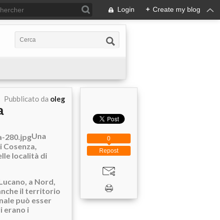
Login
+
Create my blog
Pubblicato da
oleg
a
Una
0
di Cosenza,
Repost
le località di
o Lucano, a Nord,
nche il territorio
onale può esser
i erano i