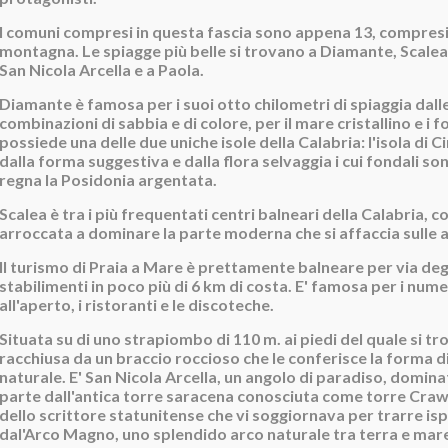
I comuni compresi in questa fascia sono appena 13, compresi 
montagna. Le spiagge più belle si trovano a Diamante, Scalea
San Nicola Arcella e a Paola.
Diamante è famosa per i suoi otto chilometri di spiaggia dall
combinazioni di sabbia e di colore, per il mare cristallino e i 
possiede una delle due uniche isole della Calabria: l'isola di Ci
dalla forma suggestiva e dalla flora selvaggia i cui fondali so
regna la Posidonia argentata.
Scalea è tra i più frequentati centri balneari della Calabria, co
arroccata a dominare la parte moderna che si affaccia sulle 
ll turismo di Praia a Mare è prettamente balneare per via degl
stabilimenti in poco più di 6 km di costa. E' famosa per i num
all'aperto, i ristoranti e le discoteche.
Situata su di uno strapiombo di 110 m. ai piedi del quale si tr
racchiusa da un braccio roccioso che le conferisce la forma d
naturale. E' San Nicola Arcella, un angolo di paradiso, domin
parte dall'antica torre saracena conosciuta come torre Cra
dello scrittore statunitense che vi soggiornava per trarre ispi
dal'Arco Magno, uno splendido arco naturale tra terra e mar