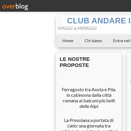
CLUB ANDARE I
VIAGGI & MIRAGGI
Home
Chi siamo
Entra nel
LE NOSTRE
PROPOSTE
Ferragosto tra Aosta e Pila.
In cabinovia dalla città
romana ai balconi più belli
delle Alpi
La Presolana a portata di
cielo: una giornata tra