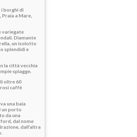
i borghi di
, Praia a Mare,
e variegate
fondali. Diamante
rella, un isolotto
no splendidi e
n la città vecchia
ampie spiagge.
i oltre 60
erosi caffè
ova una baia
i un porto
ato da una
wford, dal nome
razione, dall'altra
e.