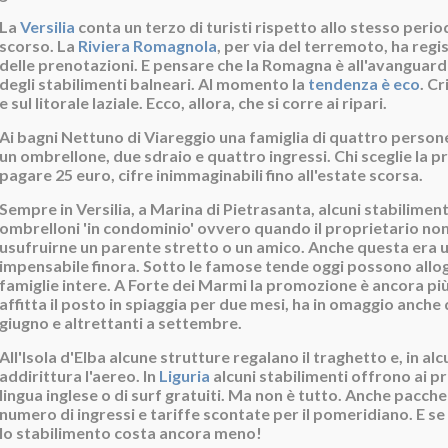
La
Versilia
conta un terzo di turisti rispetto allo stesso perio
scorso. La
Riviera Romagnola
, per via del terremoto, ha regi
delle prenotazioni. E pensare che la Romagna è all'avanguard
degli stabilimenti balneari. Al momento la
tendenza è eco
. Cr
e sul litorale laziale. Ecco, allora, che si corre ai ripari.
Ai bagni Nettuno di Viareggio una famiglia di quattro person
un ombrellone, due sdraio e quattro ingressi. Chi sceglie la pr
pagare 25 euro, cifre inimmaginabili fino all'estate scorsa.
Sempre in Versilia, a Marina di Pietrasanta, alcuni stabilime
ombrelloni 'in condominio' ovvero quando il proprietario non
usufruirne un parente stretto o un amico. Anche questa era 
impensabile finora. Sotto le famose tende oggi possono allo
famiglie intere. A Forte dei Marmi la promozione è ancora più 
affitta il posto in spiaggia per due mesi, ha in omaggio anche d
giugno e altrettanti a settembre.
All'Isola d'Elba alcune strutture regalano il traghetto e, in alcu
addirittura l'aereo. In
Liguria
alcuni stabilimenti offrono ai pro
lingua inglese o di surf gratuiti. Ma non è tutto. Anche pacche
numero di ingressi e tariffe scontate per il pomeridiano. E se i
lo stabilimento costa ancora meno!