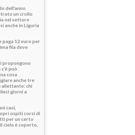
do dell'anno
strato un crollo
ia nel settore
isi anche in Liguria
e paga 12 euro per
ima fila deve
nti propongono
 c'è può
una cosa
ggiare anche tre
allettante: chi
ieci giorni a
ni casi,
pri ospiti corsi di
tti per un certo
l cielo è coperto,