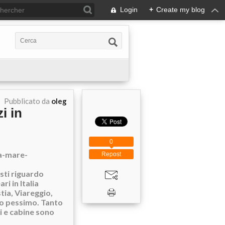
Login
+
Create my blog
Pubblicato da
oleg
i in
0
Repost
sti riguardo
ri in Italia
tia, Viareggio,
ato pessimo. Tanto
ni e cabine sono