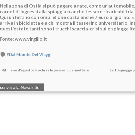
Nella zona di Ostia si può pagare a rate, come un'automobile
carnet di ingressi alla spiaggia o anche tessere ricaricabili da
Qui un lettino con ombrellone costa anche 7 euro al giorno. E p
arriva in bicicletta e a chi mostra il tesserino universitario. 
quest'estate tanti sono i trucchi scaccia-crisi sulle spiagge ita
Fonte: www.virgilio.it
#Dal Mondo Dei Viaggi
Ferie d'agosto? Pochi se le possono permettere
Le 10 spiagge p
Iscriviti alla Newsletter