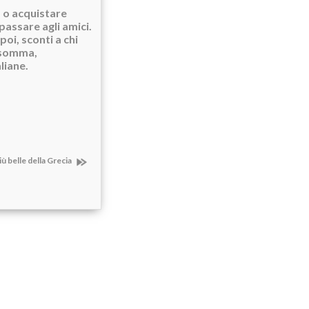
, o acquistare
 passare agli amici.
oi, sconti a chi
Insomma,
liane.
iù belle della Grecia