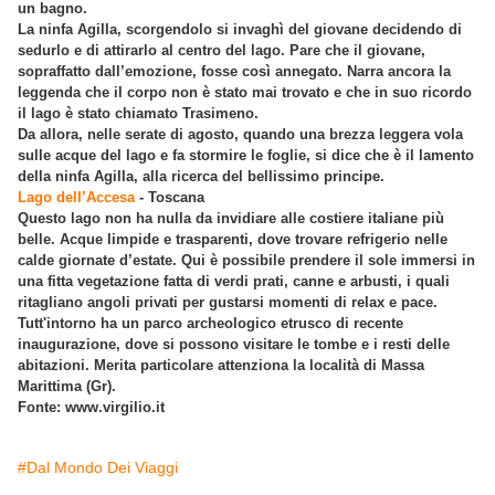
un bagno.
La ninfa Agilla, scorgendolo si invaghì del giovane decidendo di
sedurlo e di attirarlo al centro del lago. Pare che il giovane,
sopraffatto dall’emozione, fosse così annegato. Narra ancora la
leggenda che il corpo non è stato mai trovato e che in suo ricordo
il lago è stato chiamato Trasimeno.
Da allora, nelle serate di agosto, quando una brezza leggera vola
sulle acque del lago e fa stormire le foglie, si dice che è il lamento
della ninfa Agilla, alla ricerca del bellissimo principe.
Lago dell’Accesa
- Toscana
Questo lago non ha nulla da invidiare alle costiere italiane più
belle. Acque limpide e trasparenti, dove trovare refrigerio nelle
calde giornate d’estate. Qui è possibile prendere il sole immersi in
una fitta vegetazione fatta di verdi prati, canne e arbusti, i quali
ritagliano angoli privati per gustarsi momenti di relax e pace.
Tutt'intorno ha un parco archeologico etrusco di recente
inaugurazione, dove si possono visitare le tombe e i resti delle
abitazioni. Merita particolare attenziona la località di Massa
Marittima (Gr).
Fonte: www.virgilio.it
#Dal Mondo Dei Viaggi