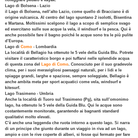
Lago di Bolsena - Lazio
il Lago di Bolsena, nell’alto Lazio, come quello di Bracciano è di
origine vulcanica. Al centro del lago spuntano 2 isolotti, Bisentina
e Martana. Moltissimi scelgono il lago a scopo di semplice svago
ed esercitano sulle sue acque la vela, il windsurf e la pesca. Qui è
anche possibile fare il bagno poiché le acque sono tra le più pulite
d’Europa.
Lago di
Como
- Lombardia
La località di Bellagio ha ottenuto le 5 vele della Guida Blu. Potrete
visitare il caratteristico borgo e poi tuffarvi nelle splendide acqua
di questa zona del
Lago di Como
. Conosciuto per il suo gradevole
clima, per i suoi meravigliosi paesaggi naturali, per i lidi e le
spiagge grandi, larghe e spaziose, sempre soleggiate, Bellagio è
anche ambita meta per sport acquatici come vela, windsurf e
kitesurf.
Lago Trasimeno - Umbria
Anche la località di Tuoro sul Trasimeno (Pg), sita sull’omonimo
lago, ha ottenuto le 5 vele della Guida Blu. Qui le acque sono
costantemente monitorate, garantendo ai bagnanti standard
qualitativi molto elevati.
C’è anche una leggenda che ruota intorno a questo lago. Si narra
di un principe che giunto durante un viaggio in riva ad un lago,
ampio e con le rive coperte di alberi, si fosse qui fermato per fare