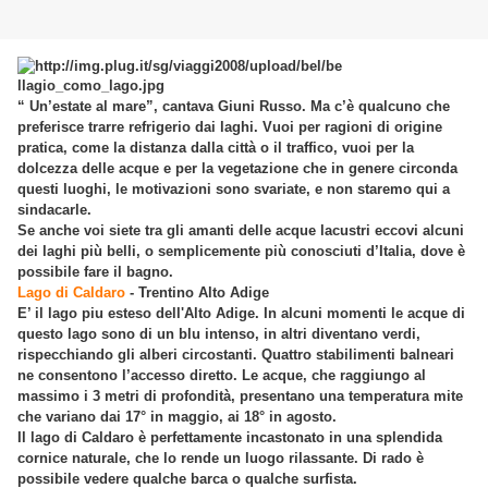
“ Un’estate al mare”, cantava Giuni Russo. Ma c’è qualcuno che
preferisce trarre refrigerio dai laghi. Vuoi per ragioni di origine
pratica, come la distanza dalla città o il traffico, vuoi per la
dolcezza delle acque e per la vegetazione che in genere circonda
questi luoghi, le motivazioni sono svariate, e non staremo qui a
sindacarle.
Se anche voi siete tra gli amanti delle acque lacustri eccovi alcuni
dei laghi più belli, o semplicemente più conosciuti d’Italia, dove è
possibile fare il bagno.
Lago di Caldaro
- Trentino Alto Adige
E’ il lago piu esteso dell'Alto Adige. In alcuni momenti le acque di
questo lago sono di un blu intenso, in altri diventano verdi,
rispecchiando gli alberi circostanti. Quattro stabilimenti balneari
ne consentono l’accesso diretto. Le acque, che raggiungo al
massimo i 3 metri di profondità, presentano una temperatura mite
che variano dai 17° in maggio, ai 18° in agosto.
Il lago di Caldaro è perfettamente incastonato in una splendida
cornice naturale, che lo rende un luogo rilassante. Di rado è
possibile vedere qualche barca o qualche surfista.