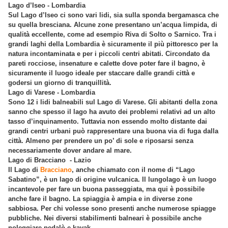
Lago d’Iseo - Lombardia
Sul Lago d’Iseo ci sono vari lidi, sia sulla sponda bergamasca che
su quella bresciana. Alcune zone presentano un’acqua limpida, di
qualità eccellente, come ad esempio Riva di Solto o Sarnico. Tra i
grandi laghi della Lombardia è sicuramente il più pittoresco per la
natura incontaminata e per i piccoli centri abitati. Circondato da
pareti rocciose, insenature e calette dove poter fare il bagno, è
sicuramente il luogo ideale per staccare dalle grandi città e
godersi un giorno di tranquillità.
Lago di Varese - Lombardia
Sono 12 i lidi balneabili sul Lago di Varese. Gli abitanti della zona
sanno che spesso il lago ha avuto dei problemi relativi ad un alto
tasso d’inquinamento. Tuttavia non essendo molto distante dai
grandi centri urbani può rappresentare una buona via di fuga dalla
città. Almeno per prendere un po’ di sole e riposarsi senza
necessariamente dover andare al mare.
Lago di Bracciano - Lazio
Il Lago di
Bracciano
, anche chiamato con il nome di “Lago
Sabatino”, è un lago di origine vulcanica. Il lungolago è un luogo
incantevole per fare un buona passeggiata, ma qui è possibile
anche fare il bagno. La spiaggia è ampia e in diverse zone
sabbiosa. Per chi volesse sono presenti anche numerose spiagge
pubbliche. Nei diversi stabilimenti balneari è possibile anche
noleggiare pedalò e kayak.