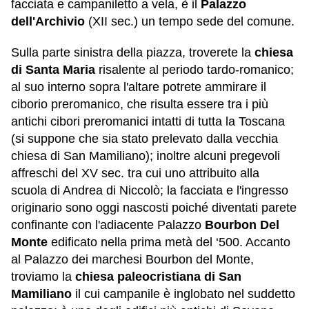
facciata e campaniletto a vela, è il
Palazzo
dell'Archivio
(XII sec.) un tempo sede del comune.
Sulla parte sinistra della piazza, troverete la
chiesa
di Santa Maria
risalente al periodo tardo-romanico;
al suo interno sopra l'altare potrete ammirare il
ciborio preromanico, che risulta essere tra i più
antichi cibori preromanici intatti di tutta la Toscana
(si suppone che sia stato prelevato dalla vecchia
chiesa di San Mamiliano); inoltre alcuni pregevoli
affreschi del XV sec. tra cui uno attribuito alla
scuola di Andrea di Niccolò; la facciata e l'ingresso
originario sono oggi nascosti poiché diventati parete
confinante con l'adiacente Palazzo
Bourbon Del
Monte
edificato nella prima metà del ‘500. Accanto
al Palazzo dei marchesi Bourbon del Monte,
troviamo la
chiesa paleocristiana di San
Mamiliano
il cui campanile è inglobato nel suddetto