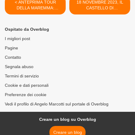
< ANTEPRIMA TOUR
18 NOVEMBRE 2023, IL
DELLA MAREMMA:
CASTELLO DI
PITIGLIANO, LA PICCOLA
PADERNELLO TRA
GERUSALEMME
STORIA E LEGGENDA >
Ospitato da Overblog
I migliori post
Pagine
Contatto
Segnala abuso
Termini di servizio
Cookie e dati personali
Preferenze dei cookie
Vedi il profilo di Angelo Marcotti sul portale di Overblog
Creare un blog su Overblog
Creare un blog