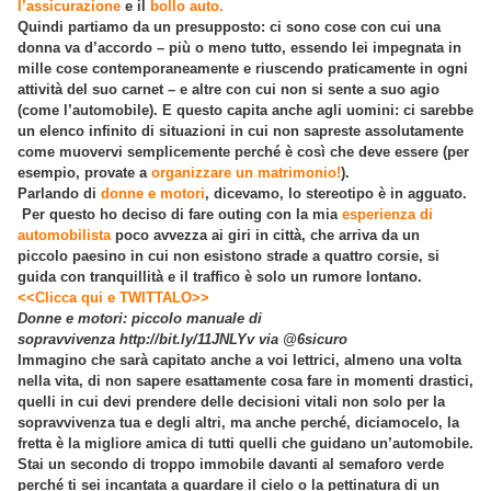
l’assicurazione
e il
bollo auto.
Quindi partiamo da un presupposto: ci sono cose con cui una
donna va d’accordo – più o meno tutto, essendo lei impegnata in
mille cose contemporaneamente e riuscendo praticamente in ogni
attività del suo carnet – e altre con cui non si sente a suo agio
(come l’automobile). E questo capita anche agli uomini: ci sarebbe
un elenco infinito di situazioni in cui non sapreste assolutamente
come muovervi semplicemente perché è così che deve essere (per
esempio, provate a
organizzare un matrimonio!
).
Parlando di
donne e motori
, dicevamo, lo stereotipo è in agguato.
Per questo ho deciso di fare outing con la mia
esperienza di
automobilista
poco avvezza ai giri in città, che arriva da un
piccolo paesino in cui non esistono strade a quattro corsie, si
guida con tranquillità e il traffico è solo un rumore lontano.
<<Clicca qui e TWITTALO>>
Donne e motori: piccolo manuale di
sopravvivenza http://bit.ly/11JNLYv via @6sicuro
Immagino che sarà capitato anche a voi lettrici, almeno una volta
nella vita, di non sapere esattamente cosa fare in momenti drastici,
quelli in cui devi prendere delle decisioni vitali non solo per la
sopravvivenza tua e degli altri, ma anche perché, diciamocelo, la
fretta è la migliore amica di tutti quelli che guidano un’automobile.
Stai un secondo di troppo immobile davanti al semaforo verde
perché ti sei incantata a guardare il cielo o la pettinatura di un