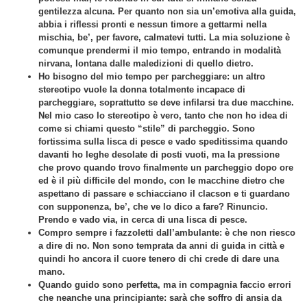
gentilezza alcuna. Per quanto non sia un’emotiva alla guida,
abbia i riflessi pronti e nessun timore a gettarmi nella
mischia, be’, per favore, calmatevi tutti. La mia soluzione è
comunque prendermi il mio tempo, entrando in modalità
nirvana, lontana dalle maledizioni di quello dietro.
Ho bisogno del mio tempo per parcheggiare: un altro
stereotipo vuole la donna totalmente incapace di
parcheggiare, soprattutto se deve infilarsi tra due macchine.
Nel mio caso lo stereotipo è vero, tanto che non ho idea di
come si chiami questo “stile” di parcheggio. Sono
fortissima sulla lisca di pesce e vado speditissima quando
davanti ho leghe desolate di posti vuoti, ma la pressione
che provo quando trovo finalmente un parcheggio dopo ore
ed è il più difficile del mondo, con le macchine dietro che
aspettano di passare e schiacciano il clacson e ti guardano
con supponenza, be’, che ve lo dico a fare? Rinuncio.
Prendo e vado via, in cerca di una lisca di pesce.
Compro sempre i fazzoletti dall’ambulante: è che non riesco
a dire di no. Non sono temprata da anni di guida in città e
quindi ho ancora il cuore tenero di chi crede di dare una
mano.
Quando guido sono perfetta, ma in compagnia faccio errori
che neanche una principiante: sarà che soffro di ansia da