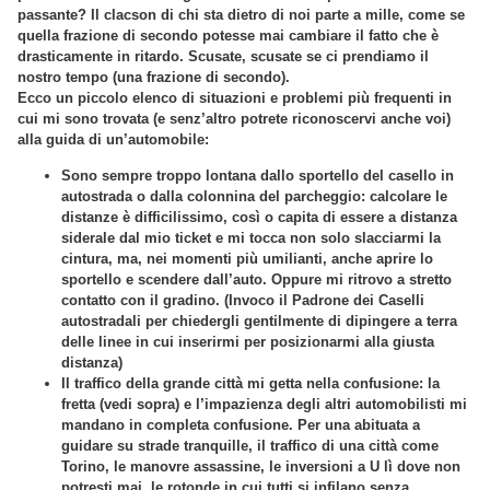
passante? Il clacson di chi sta dietro di noi parte a mille, come se
quella frazione di secondo potesse mai cambiare il fatto che è
drasticamente in ritardo. Scusate, scusate se ci prendiamo il
nostro tempo (una frazione di secondo).
Ecco un piccolo elenco di situazioni e problemi più frequenti in
cui mi sono trovata (e senz’altro potrete riconoscervi anche voi)
alla guida di un’automobile:
Sono sempre troppo lontana dallo sportello del casello in
autostrada o dalla colonnina del parcheggio: calcolare le
distanze è difficilissimo, così o capita di essere a distanza
siderale dal mio ticket e mi tocca non solo slacciarmi la
cintura, ma, nei momenti più umilianti, anche aprire lo
sportello e scendere dall’auto. Oppure mi ritrovo a stretto
contatto con il gradino. (Invoco il Padrone dei Caselli
autostradali per chiedergli gentilmente di dipingere a terra
delle linee in cui inserirmi per posizionarmi alla giusta
distanza)
Il traffico della grande città mi getta nella confusione: la
fretta (vedi sopra) e l’impazienza degli altri automobilisti mi
mandano in completa confusione. Per una abituata a
guidare su strade tranquille, il traffico di una città come
Torino, le manovre assassine, le inversioni a U lì dove non
potresti mai, le rotonde in cui tutti si infilano senza