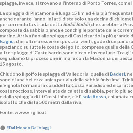
spiagge, invece, si trovano all'interno di Porto Torres, come la
La spiaggia di Platamona è lunga 15 km ed è la più frequentat
anche durante l'anno. Infatti dista solo una decina di chilome
percorrendo la strada detta
Buddi Buddi
(che sarebbe la Provi
composta da sabbia bianca e conchiglie portate dalle corren
marine. Arriva fino alle spiagge di Castelsardo la più grande d
Bagnu
, che, oltre a essere esposta ai venti, gode di un pano
spaziando su tutte le coste del golfo, comprese quelle della C
altre spiagge di Castelsardo sono piccole insenature. Tra gli 
segnaliamo la processione in mare con la Madonna dei pescato
15 agosto.
Chiudono il golfo le spiagge di Valledoria, quelle di
Badesi
, ne
sono di una bellezza unica per via della sabbia finissima. Trini
e Vignola formano la cosiddetta Costa Paradiso ed è caratt
coste rocciose, intervallate da calette di sabbia, per lo più ac
e dalla spiaggia di Li Cossi. Infine, c'è l'
Isola Rossa
, chiamata co
isolotto che dista 500 metri dalla riva.
Fonte: www.virgilio.it
#Dal Mondo Dei Viaggi