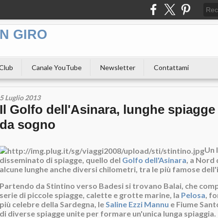
N GIRO
 Club
Canale YouTube
Newsletter
Contattami
5 Luglio 2013
Il Golfo dell'Asinara, lunghe spiagge 
da sogno
Un 
disseminato di spiagge, quello del
Golfo dell'Asinara
, a Nord
alcune lunghe anche diversi chilometri, tra le più famose dell'
Partendo da Stintino verso Badesi si trovano Balai, che co
serie di piccole spiagge, calette e grotte marine, la
Pelosa
, f
più celebre della Sardegna, le
Saline Ezzi Mannu
e Fiume Santo
di diverse spiagge unite per formare un'unica lunga spiaggia.