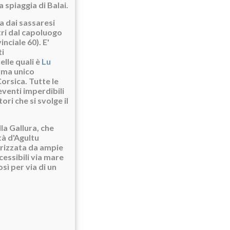
 spiaggia di Balai.
a dai sassaresi
tri dal capoluogo
nciale 60). E'
ti
elle quali è
Lu
rama unico
orsica. Tutte le
eventi imperdibili
ri che si svolge il
lla Gallura, che
tà d'Agultu
erizzata da ampie
cessibili via mare
sì per via di un