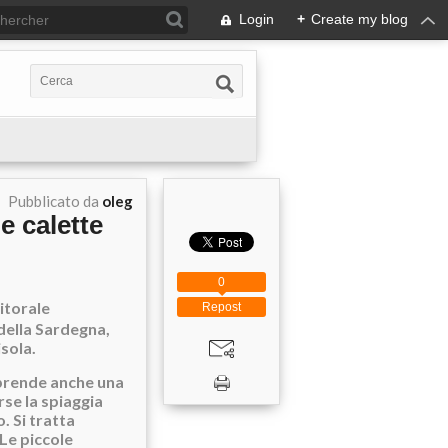
Login
+
Create my blog
Pubblicato da
oleg
e calette
0
litorale
Repost
 della Sardegna,
isola.
mprende anche una
orse la spiaggia
. Si tratta
 Le piccole