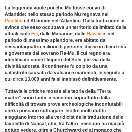
La leggenda vuole poi che Mu fosse coevo di
Atlantide: nello stesso periodo Mu regnava nel
Pacifico
ed Atlantide nell’Atlantico. Dalla traduzione si
evince che esso occupava un territorio delimitato dalle
attuali isole
Fiji
, dalle Marianne, dalle
Hawaii
e, nel
periodo di massimo splendore, era abitato da
sessantaquattro milioni di persone, divise in dieci tribù
e governate dal sovrano Ra-Mu, il cui regno era
identificato come l’Impero del Sole, per via della
divinità adorata. Il continente fu colpito da una
catastrofe causata da vulcani e maremoti, in seguito a
cui circa 13.000 anni fa si inabissò definitivamente.
Tuttavia le critiche mosse alla teoria della “Terra
madre” sono tante, e nascono soprattutto dalla
difficoltà di trovare prove archeologiche inconfutabili
che la possano suffragare. Inoltre molti dubbi
aleggiano intorno alla veridicità della traduzione delle
tavolette di Naacal, che, tra l’altro, nessuno ha mai più
potuto vedere, oltre a Churchward ed al monaco che