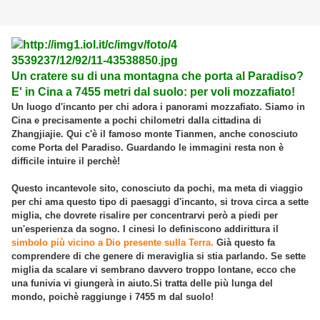
Un cratere su di una montagna che porta al Paradiso?
E' in Cina a 7455 metri dal suolo: per voli mozzafiato!
Un luogo d'incanto per chi adora i panorami mozzafiato. Siamo in
Cina e precisamente a pochi chilometri dalla cittadina di
Zhangjiajie. Qui c'è il famoso monte Tianmen, anche conosciuto
come Porta del Paradiso. Guardando le immagini resta non è
difficile intuire il perchè!
Questo incantevole sito, conosciuto da pochi, ma meta di viaggio
per chi ama questo tipo di paesaggi d'incanto, si trova circa a sette
miglia, che dovrete risalire per concentrarvi però a piedi per
un'esperienza da sogno. I cinesi lo definiscono addirittura il
simbolo più vicino a Dio presente sulla Terra.
Già questo fa
comprendere di che genere di meraviglia si stia parlando. Se sette
miglia da scalare vi sembrano davvero troppo lontane, ecco che
una funivia vi giungerà in aiuto.Si tratta delle più lunga del
mondo, poichè raggiunge i 7455 m dal suolo!