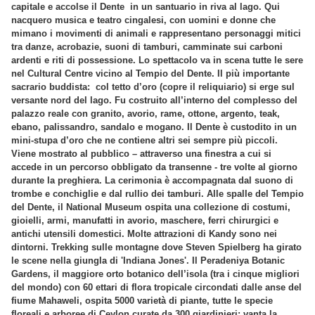
capitale e accolse il Dente in un santuario in riva al lago. Qui
nacquero musica e teatro cingalesi, con uomini e donne che
mimano i movimenti di animali e rappresentano personaggi mitici
tra danze, acrobazie, suoni di tamburi, camminate sui carboni
ardenti e riti di possessione. Lo spettacolo va in scena tutte le sere
nel Cultural Centre vicino al Tempio del Dente. Il più importante
sacrario buddista: col tetto d’oro (copre il reliquiario) si erge sul
versante nord del lago. Fu costruito all’interno del complesso del
palazzo reale con granito, avorio, rame, ottone, argento, teak,
ebano, palissandro, sandalo e mogano. Il Dente è custodito in un
mini-stupa d’oro che ne contiene altri sei sempre più piccoli.
Viene mostrato al pubblico – attraverso una finestra a cui si
accede in un percorso obbligato da transenne - tre volte al giorno
durante la preghiera. La cerimonia è accompagnata dal suono di
trombe e conchiglie e dal rullio dei tamburi. Alle spalle del Tempio
del Dente, il National Museum ospita una collezione di costumi,
gioielli, armi, manufatti in avorio, maschere, ferri chirurgici e
antichi utensili domestici. Molte attrazioni di Kandy sono nei
dintorni. Trekking sulle montagne dove Steven Spielberg ha girato
le scene nella giungla di 'Indiana Jones'. Il Peradeniya Botanic
Gardens, il maggiore orto botanico dell’isola (tra i cinque migliori
del mondo) con 60 ettari di flora tropicale circondati dalle anse del
fiume Mahaweli, ospita 5000 varietà di piante, tutte le specie
floreali e arboree di Ceylon curate da 300 giardinieri; vanta la