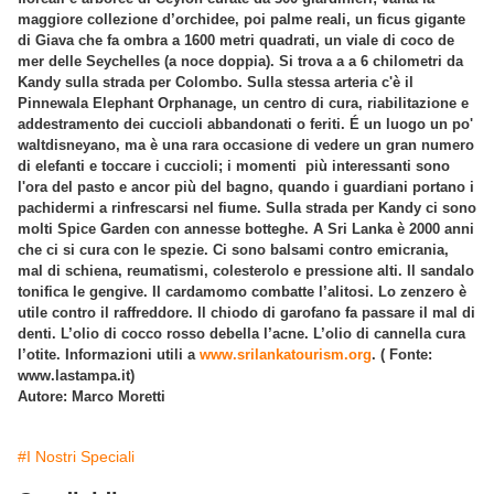
maggiore collezione d’orchidee, poi palme reali, un ficus gigante
di Giava che fa ombra a 1600 metri quadrati, un viale di coco de
mer delle Seychelles (a noce doppia). Si trova a a 6 chilometri da
Kandy sulla strada per Colombo. Sulla stessa arteria c'è il
Pinnewala Elephant Orphanage, un centro di cura, riabilitazione e
addestramento dei cuccioli abbandonati o feriti. É un luogo un po'
waltdisneyano, ma è una rara occasione di vedere un gran numero
di elefanti e toccare i cuccioli; i momenti più interessanti sono
l'ora del pasto e ancor più del bagno, quando i guardiani portano i
pachidermi a rinfrescarsi nel fiume. Sulla strada per Kandy ci sono
molti Spice Garden con annesse botteghe. A Sri Lanka è 2000 anni
che ci si cura con le spezie. Ci sono balsami contro emicrania,
mal di schiena, reumatismi, colesterolo e pressione alti. Il sandalo
tonifica le gengive. Il cardamomo combatte l’alitosi. Lo zenzero è
utile contro il raffreddore. Il chiodo di garofano fa passare il mal di
denti. L’olio di cocco rosso debella l’acne. L’olio di cannella cura
l’otite. Informazioni utili a
www.srilankatourism.org
. ( Fonte:
www.lastampa.it)
Autore: Marco Moretti
#I Nostri Speciali