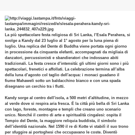
La più spettacolare festa religiosa di Sri Lanka, l’Esala Perahera, si
svolge a Kandy dal 23 luglio al 1° agosto per la luna piena di
luglio. Una replica del Dente di Buddha viene portata ogni giorno
in processione da cinquanta elefanti, accompagnati da migliaia di
danzatori, percussionisti e sbandieratori che indossano abiti
tradizionali. La festa cresce d’intensità: gli ultimi giorni sono i più
spettacolari, frenetici e affollati. La celebrazione termina all’alba
della luna d’agosto col taglio dell'acqua: i monaci guadano il
fiume Mahaweli sotto un baldacchino bianco e con una spada
disegnano un cerchio tra i flutti.
Kandy sorge al centro dell'isola, a 500 metri d'altitudine, in mezzo
al verde dove si respira aria fresca. É la città più bella di Sri Lanka
con lago, foreste, montagne e templi che creano uno scenario
unico. Nonché il centro di arte e spiritualità cingalesi: ospita il
Tempio del Dente, la maggiore reliquia buddista, il simbolo
dell’identità nazionale. Nel 1590 il re di Kotte vi stabilì il suo trono
per sfuggire ai portoghesi che occupavano le coste. Diventò