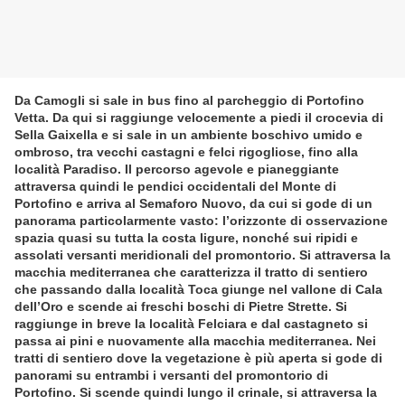
Da Camogli si sale in bus fino al parcheggio di Portofino
Vetta. Da qui si raggiunge velocemente a piedi il crocevia di
Sella Gaixella e si sale in un ambiente boschivo umido e
ombroso, tra vecchi castagni e felci rigogliose, fino alla
località Paradiso. Il percorso agevole e pianeggiante
attraversa quindi le pendici occidentali del Monte di
Portofino e arriva al Semaforo Nuovo, da cui si gode di un
panorama particolarmente vasto: l’orizzonte di osservazione
spazia quasi su tutta la costa ligure, nonché sui ripidi e
assolati versanti meridionali del promontorio. Si attraversa la
macchia mediterranea che caratterizza il tratto di sentiero
che passando dalla località Toca giunge nel vallone di Cala
dell’Oro e scende ai freschi boschi di Pietre Strette. Si
raggiunge in breve la località Felciara e dal castagneto si
passa ai pini e nuovamente alla macchia mediterranea. Nei
tratti di sentiero dove la vegetazione è più aperta si gode di
panorami su entrambi i versanti del promontorio di
Portofino. Si scende quindi lungo il crinale, si attraversa la