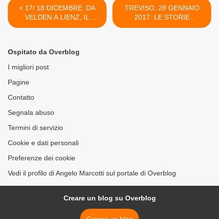
< 17/ 18 DICEMBRE: DA
TREVISO, 28 GENNAIO
VELDEN A LIENZ, IL
2017: LE STORIE
RETROGUSTO
DELL’IMPRESSIONISMO.
DELL'AVVENTO
DA MONET A RENOIR, DA
VAN GOGH A GAUGUIN >
Ospitato da Overblog
I migliori post
Pagine
Contatto
Segnala abuso
Termini di servizio
Cookie e dati personali
Preferenze dei cookie
Vedi il profilo di Angelo Marcotti sul portale di Overblog
Creare un blog su Overblog