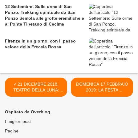
12 Settembre: Sulle orme di San
Ponzo. Trekking spirituale da San
Ponzo Semola alle grotte eremitiche e
al Ponte Tibetano di Cecima
Firenze in un giorno, con il passo
veloce della Freccia Rossa
< 21 DICEMBRE 2018,
DOMENICA 17 FEBBRAIO
TEATRO DELLA LUNA:
2019: LA FESTA
ALIS - LE CIRQUE
VENEZIANA SULL'ACQUA
WORLD’S TOP
>
PERFORMERS - I
Ospitato da Overblog
MIGLIORI ARTISTI DEL
CIRQUE DU SOLEIL
I migliori post
Pagine