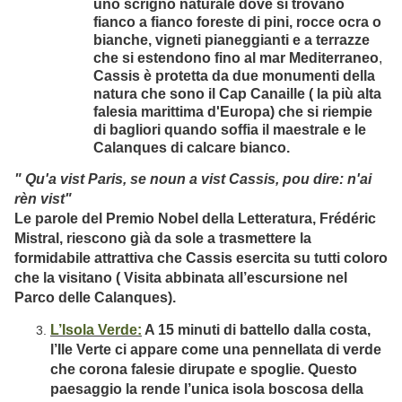
uno scrigno naturale dove si trovano
fianco a fianco foreste di pini, rocce ocra o
bianche, vigneti pianeggianti e a terrazze
che si estendono fino al mar
Mediterraneo
,
Cassis
è protetta da due monumenti della
natura che sono il
Cap Canaille
( la più alta
falesia marittima d'Europa) che si riempie
di bagliori quando soffia il maestrale e le
Calanques
di calcare bianco.
" Qu'a vist Paris, se noun a vist Cassis, pou dire: n'ai
rèn vist"
Le parole del Premio Nobel della Letteratura, Frédéric
Mistral, riescono già da sole a trasmettere la
formidabile attrattiva che Cassis esercita su tutti coloro
che la visitano ( Visita abbinata all’escursione nel
Parco delle Calanques).
L’Isola Verde:
A 15 minuti di battello dalla costa,
l’Ile Verte ci appare come una pennellata di verde
che corona falesie dirupate e spoglie. Questo
paesaggio la rende l’unica isola boscosa della