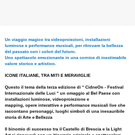
U
n viaggio magico tra
videoproiezioni, installazioni
luminose e performance musicali
, per ritrovare la bellezza
del passato con i colori del futuro
.
U
no spettacolo emozionante in una cornice di inestimabile
valore storico e artistic
o.
ICONE ITALIANE, TRA MITI E MERAVIGLIE
Q
uesto il tema della terza edizione di
“ Cid
ne
O
n
-
Festival
Internazionale delle
L
uci
“
un omaggio al
B
el
P
aese con
installazioni luminose
,
videoproiezione
e
mapping,
o
pere
interattive e performance musicali live che
raccontano personaggi
,
luoghi simboli di una inesauribile
storia di
A
rte
e
B
ellezza
Il
binomi
o
di successo tra i
l
C
astell
o
di Brescia e
la Light