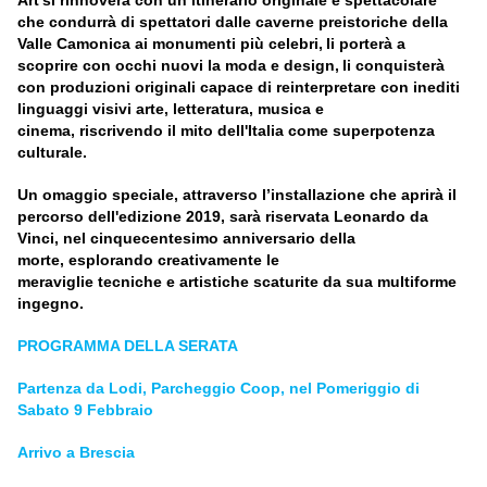
Art
si rinnoverà
con un itinerario originale
e
spettacolare
che
condurrà di spettatori dalle caverne
p
reistoriche della
Valle Camonica ai monumenti più celebri
,
l
i porterà a
scoprire con occhi nuovi la moda e design
,
l
i conquisterà
con produzioni originali capace di reinterpretare con inediti
linguaggi visivi arte
,
letteratura
,
musica e
cinema
,
riscrivendo il mito dell'Italia come superpotenza
culturale
.
Un omaggio speciale, attraverso l’
installazione che aprirà il
percorso dell'edizione 2019
,
sarà riservata Leonardo da
Vinci
,
nel cinquecentesimo anniversario della
morte
,
esplorando creativamente
l
e
meravigli
e
tecniche
e
artistiche scaturite da sua multiforme
ingegno
.
PROGRAMMA DELLA SERATA
Partenza da Lodi, Parcheggio Coop, nel Pomeriggio di
Sabato 9 Febbraio
Arrivo a Brescia