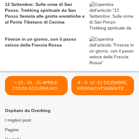
12 Settembre: Sulle orme di San
Ponzo. Trekking spirituale da San
Ponzo Semola alle grotte eremitiche e
al Ponte Tibetano di Cecima
Firenze in un giorno, con il passo
veloce della Freccia Rossa
< 23 - 24 - 25 APRILE:
8 - 9- 10 -11 DICEMBRE,
COSTA AZZURRA MON
WEIHNACHTSMÄRKTE ...
AMOUR. LE QUOTE DI
WARUM NICHT? (
PARTECIPAZIONE
GARMISCH, INNSBRUCK,
MONACO DI BAVIERA,
Ospitato da Overblog
BAD TÖLZ,
KRISTALLENWELT/
I migliori post
SWAROVOSKI) >
Pagine