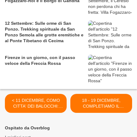
Fogazzaro-Roi e il Borgo di Gandria
12 Settembre: Sulle orme di San
Ponzo. Trekking spirituale da San
Ponzo Semola alle grotte eremitiche e
al Ponte Tibetano di Cecima
Firenze in un giorno, con il passo
veloce della Freccia Rossa
< 11 DICEMBRE, COMO
18 - 19 DICEMBRE,
CITTA' DEI BALOCCHI:
COMPLETIAMO IL
TORNANO LO
PROGRAMMA CON I
SPETTACOLO DI LUCI E I
PRESEPI DI SABBIA DI
MERCATINI DI NATALE
RIMINI >
Ospitato da Overblog