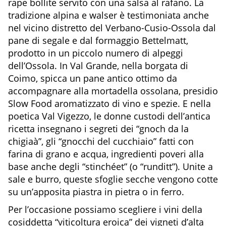
rape bollite servito con una salsa al rafano. La
tradizione alpina e walser è testimoniata anche
nel vicino distretto del Verbano-Cusio-Ossola dal
pane di segale e dal formaggio Bettelmatt,
prodotto in un piccolo numero di alpeggi
dell’Ossola. In Val Grande, nella borgata di
Coimo, spicca un pane antico ottimo da
accompagnare alla mortadella ossolana, presidio
Slow Food aromatizzato di vino e spezie. E nella
poetica Val Vigezzo, le donne custodi dell’antica
ricetta insegnano i segreti dei “gnoch da la
chigiaà”, gli “gnocchi del cucchiaio” fatti con
farina di grano e acqua, ingredienti poveri alla
base anche degli “stinchéet” (o “runditt”). Unite a
sale e burro, queste sfoglie secche vengono cotte
su un’apposita piastra in pietra o in ferro.
Per l’occasione possiamo scegliere i vini della
cosiddetta “viticoltura eroica” dei vigneti d’alta