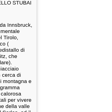
ELLO STUBAI
i da Innsbruck,
numentale
 Tirolo,
co (
distallo di
itz, che
are).
hiacciaio
 cerca di
 di montagna e
programma
a calorosa
ali per vivere
e della valle