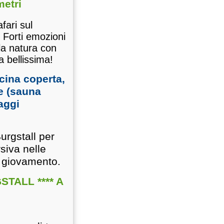
metri
fari sul
 Forti emozioni
la natura con
 bellissima!
cina coperta,
se (sauna
aggi
urgstall per
siva nelle
o giovamento.
TALL **** A