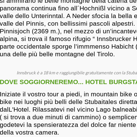
si ammirano le belle montagne della catena del 
panorama continua fino all´Hochnißl vicino a S
valle dello Unterinntal. A Neder sfocia la bella
valle del Pinnis, con bellissimi pascoli alpestri.
Pinnisjoch (2369 m.), nel mezzo di un’incante
alpina, si trova il famoso rifugio “ Innsbrucker H
parte occidentale sporge l’immmenso Habicht 
una delle più belle montagne del Tirolo.
Innsbruck è a 18 km e raggiungibile gratuitamente con la Stub
DOVE SOGGIORNEREMO... HOTEL BURGSTA
Iniziate il vostro tour a piedi, in mountain bike
bike nei luoghi più belli delle Stubaitales diret
dalL'Hotel. Rilassatevi nel vicino Lago balneab
( si trova a due minuti di cammino) o semplic
godetevi la spensieratezza del dolce far niente
della vostra camera.