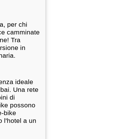
a, per chi
isce camminate
one! Tra
rsione in
naria.
tenza ideale
tubai. Una rete
ini di
bike possono
e-bike
l'hotel a un