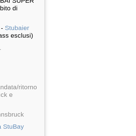
TUBAI SUPER
bito di
 -
Stubaier
ass esclusi)
1
andata/ritorno
uck e
nnsbruck
a StuBay