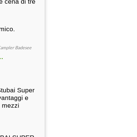
e cena di tre
mico.
l Kampler Badesee
…
Stubai Super
vantaggi e
ei mezzi