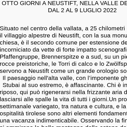
OTTO GIORNI A NEUSTIFT, NELLA VALLE D
DAL 2 AL 9 LUGLIO 2022
Situato nel centro della vallata, a 25 chilometr
il villaggio alpestre di Neustift, con la sua mo
chiesa, è il secondo comune per estensione del
incorniciato da vette di forte impatto scenografi
Pfaffengruppe, Brennerspitze e a sud, su un pie
rocce preistoriche, le Torri di calco e lo Zwölfsp
servono a Neustift come un grande orologio sol
Il paesaggio nell'alta valle, con l’imponente g
Stubai al suo estremo, è affascinante. Chi è in
riposo, qui può rigenerarsi nella frizzante aria
lasciarsi alle spalle la vita di tutti i giorni.Un 
settimanale variegato, tra natura e cultura, e l
ospitalità tirolese sono altri elementi fondament
una vacanza indimenticabile. Osservando la fin