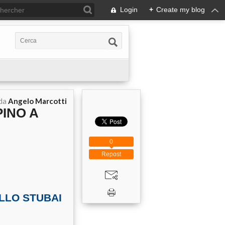
Login
+
Create my blog
 da
Angelo Marcotti
PINO A
0
Repost
ELLO STUBAI