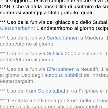
***Il soggiorno estivo comprende anche la S
CARD che vi dà la possibilità di usufruire da su
numerosi vantaggi a titolo gratuito, quali:
*** Uso della funivia del ghiacciaio dello Stubai
Gletscherbahn
: 1 andata/ritorno al giorno (scip
*** Uso della funivia
Serlesbahnen
a Mieders: 
andata/ritorno al giorno
*** Uso della funivia
Schlick 2000
a Fulpmes: 1
andata/ritorno al giorno
*** Uso della funivia
Elferbahnen
a Neustift: 1 
al giorno Uso degli
autobus pubblici
tra Innsbr
Mutterbergalm
*** Uso del
tram Stubaitalbahn
tra Fulpmes e I
*** 1 Entrata a settimana per 3 ore nella
piscin
(ingresso alla sauna possibile a pagamento)