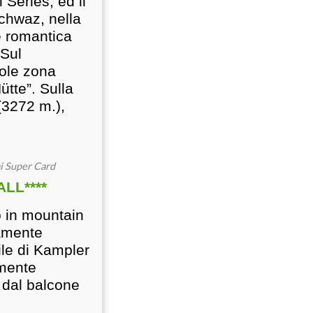
Serles, ed il
chwaz, nella
 e romantica
 Sul
vole zona
ütte”. Sulla
(3272 m.),
ai Super Card
LL****
 o in mountain
tamente
ile di Kampler
emente
 dal balcone