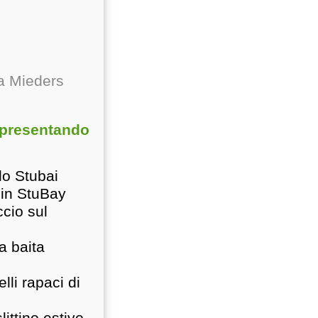
a Mieders
i presentando
llo Stubai
 in StuBay
ccio sul
la baita
lli rapaci di
ittino estivo