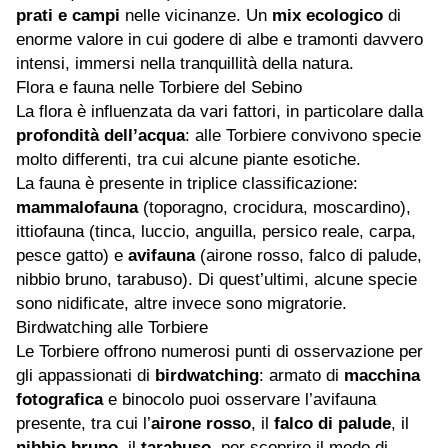
prati e campi
nelle vicinanze. Un
mix ecologico
di
enorme valore in cui godere di albe e tramonti davvero
intensi, immersi nella tranquillità della natura.
Flora e fauna nelle Torbiere del Sebino
La flora è influenzata da vari fattori, in particolare dalla
profondità dell’acqua
: alle Torbiere convivono specie
molto differenti, tra cui alcune piante esotiche.
La fauna è presente in triplice classificazione:
mammalofauna
(toporagno, crocidura, moscardino),
ittiofauna (tinca, luccio, anguilla, persico reale, carpa,
pesce gatto) e
avifauna
(airone rosso, falco di palude,
nibbio bruno, tarabuso). Di quest’ultimi, alcune specie
sono nidificate, altre invece sono migratorie.
Birdwatching alle Torbiere
Le Torbiere offrono numerosi punti di osservazione per
gli appassionati di
birdwatching
: armato di
macchina
fotografica
e binocolo puoi osservare l’avifauna
presente, tra cui l’
airone rosso
, il
falco di palude
, il
nibbio bruno
, il
tarabuso
, per scoprire il modo di