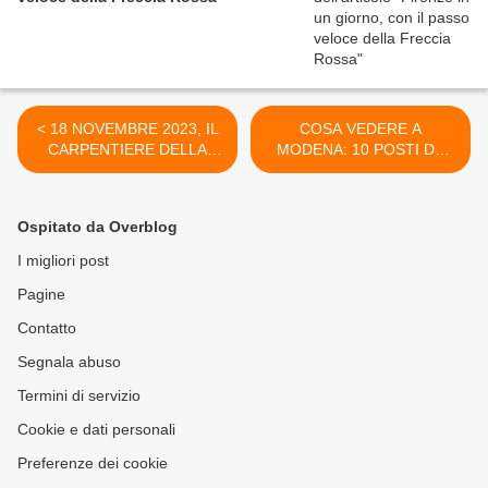
< 18 NOVEMBRE 2023, IL
COSA VEDERE A
CARPENTIERE DELLA
MODENA: 10 POSTI DA
NATURA: SULLE TRACCE
NON PERDERE >
DI GIULIANO MAURI AL
CASTELLO DI
Ospitato da Overblog
PADERNELLO
I migliori post
Pagine
Contatto
Segnala abuso
Termini di servizio
Cookie e dati personali
Preferenze dei cookie