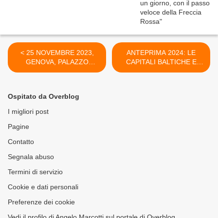
< 25 NOVEMBRE 2023,
ANTEPRIMA 2024: LE
GENOVA, PALAZZO
CAPITALI BALTICHE E
DUCALE: ARTEMISIA
TOUR LITUANO DEL
GENTILESCHI, CORAGGIO
LITORALE >
E PASSIONE.
Ospitato da Overblog
I migliori post
Pagine
Contatto
Segnala abuso
Termini di servizio
Cookie e dati personali
Preferenze dei cookie
Vedi il profilo di Angelo Marcotti sul portale di Overblog