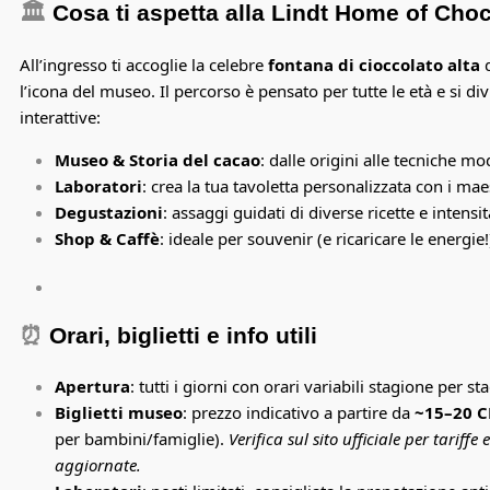
🏛️
Cosa ti aspetta alla Lindt Home of Cho
All’ingresso ti accoglie la celebre
fontana di cioccolato alta
d
l’icona del museo. Il percorso è pensato per tutte le età e si div
interattive:
Museo & Storia del cacao
: dalle origini alle tecniche m
Laboratori
: crea la tua tavoletta personalizzata con i maes
Degustazioni
: assaggi guidati di diverse ricette e intensit
Shop & Caffè
: ideale per souvenir (e ricaricare le energie!
⏰
Orari, biglietti e info utili
Apertura
: tutti i giorni con orari variabili stagione per st
Biglietti museo
: prezzo indicativo a partire da
~15–20 C
per bambini/famiglie).
Verifica sul sito ufficiale per tariffe 
aggiornate.