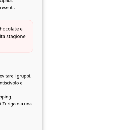
cipata.
resenti.
 Chocolate
e
alta stagione
vitare i gruppi.
ntiscivolo e
opping.
di Zurigo o a una