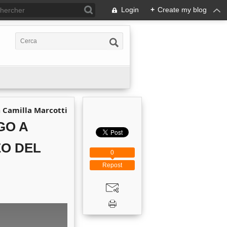
Login
+
Create my blog
a
Camilla Marcotti
GO A
EO DEL
0
Repost