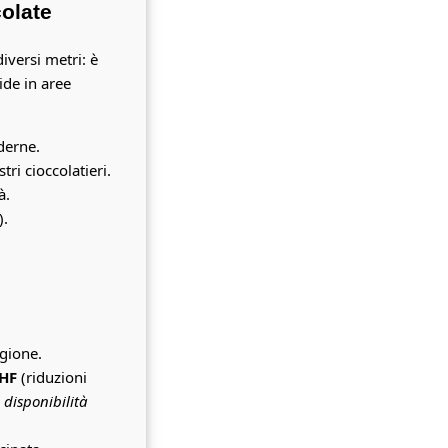
colate
iversi metri: è
ide in aree
oderne.
tri cioccolatieri.
à.
).
agione.
HF
(riduzioni
e disponibilità