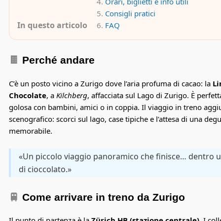
Orari, biglietti e info utili
Consigli pratici
In questo articolo
FAQ
🍫
Perché andare
C’è un posto vicino a Zurigo dove l’aria profuma di cacao: la
Li
Chocolate
, a
Kilchberg
, affacciata sul Lago di Zurigo. È perfet
golosa con bambini, amici o in coppia. Il viaggio in treno agg
scenografico: scorci sul lago, case tipiche e l’attesa di una deg
memorabile.
«Un piccolo viaggio panoramico che finisce… dentro 
di cioccolato.»
🚆
Come arrivare in treno da Zurigo
Il punto di partenza è la
Zürich HB (stazione centrale)
. I co