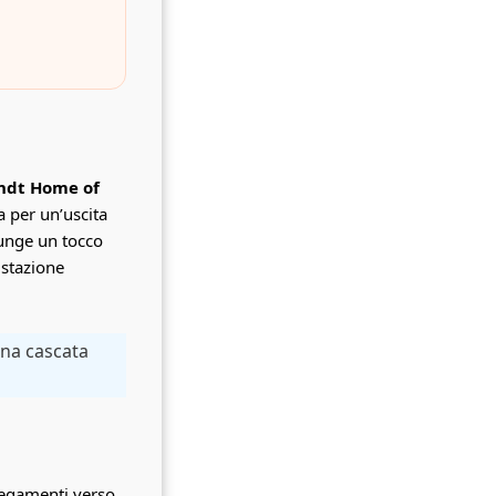
ndt Home of
ta per un’uscita
iunge un tocco
ustazione
una cascata
llegamenti verso