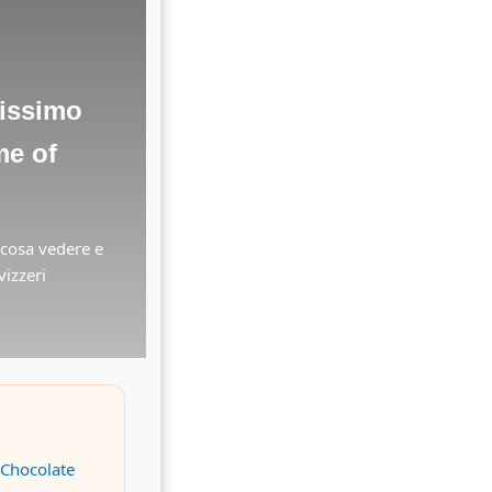
cissimo
me of
 cosa vedere e
vizzeri
 Chocolate