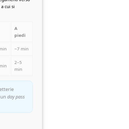
, a cui si
A
piedi
min
~7 min
2–5
min
min
ietterie
a un
day pass