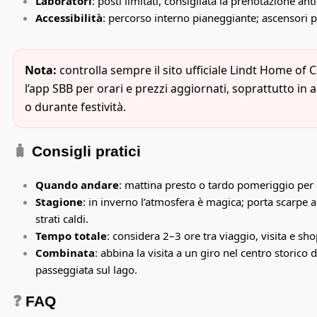
Laboratori
: posti limitati, consigliata la prenotazione anti
Accessibilità
: percorso interno pianeggiante; ascensori p
Nota:
controlla sempre
il sito ufficiale Lindt Home of
l’app
SBB
per orari e prezzi aggiornati, soprattutto in 
o durante festività.
🧳
Consigli pratici
Quando andare
: mattina presto o tardo pomeriggio per e
Stagione
: in inverno l’atmosfera è magica; porta scarpe a
strati caldi.
Tempo totale
: considera 2–3 ore tra viaggio, visita e sh
Combinata
: abbina la visita a un giro nel centro storico 
passeggiata sul lago.
❓
FAQ