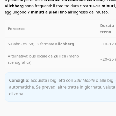
Kilchberg
sono frequenti: il tragitto dura circa
10–12 minuti
aggiungono
7 minuti a piedi
fino all’ingresso del museo.
Durata
Percorso
treno
S-Bahn (es. S8) → fermata
Kilchberg
~10–12 
Alternativa: bus locale da
Zürich
(meno
~20–25 
scenografica)
Consiglio:
acquista i biglietti con
SBB Mobile
o alle bigl
automatiche. Se prevedi altre tratte in giornata, valut
di zona.