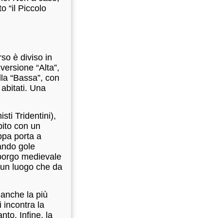
o “il Piccolo
so è diviso in
 versione “Alta”,
lla “Bassa”, con
 abitati. Una
ti Tridentini),
bito con un
ppa porta a
ando gole
 borgo medievale
 un luogo che da
 anche la più
 incontra la
nto. Infine, la