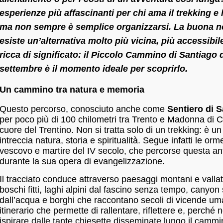
esperienze più affascinanti per chi ama il trekking e la
ma non sempre è semplice organizzarsi. La buona no
esiste un’alternativa molto più vicina, più accessibile
ricca di significato: il Piccolo Cammino di Santiago d’
settembre è il momento ideale per scoprirlo.
Un cammino tra natura e memoria
Questo percorso, conosciuto anche come
Sentiero di S
per poco più di 100 chilometri tra Trento e Madonna di C
cuore del Trentino. Non si tratta solo di un trekking: è 
intreccia natura, storia e spiritualità. Segue infatti le orm
vescovo e martire del IV secolo, che percorse questa an
durante la sua opera di evangelizzazione.
Il tracciato conduce attraverso paesaggi montani e valla
boschi fitti, laghi alpini dal fascino senza tempo, canyon
dall’acqua e borghi che raccontano secoli di vicende u
itinerario che permette di rallentare, riflettere e, perché n
ispirare dalle tante chiesette disseminate lungo il camm