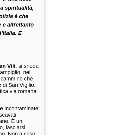
 spiritualità,
tizia è che
 e altrettanto
Italia. E
an Vili
, si snoda
ampiglio, nel
un cammino che
e di San Vigilio,
tica via romana
te incontaminate:
 scavati
mane. È un
o, lasciarsi
ino. Non a caso,