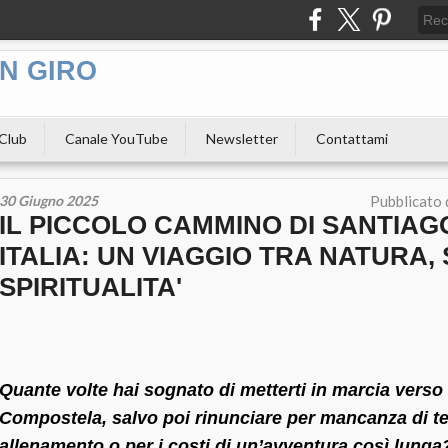
N GIRO
 Club
Canale YouTube
Newsletter
Contattami
30 Giugno 2025
Pubblicato
IL PICCOLO CAMMINO DI SANTIAGO
ITALIA: UN VIAGGIO TRA NATURA, 
SPIRITUALITA'
Quante volte hai sognato di metterti in marcia verso
Compostela, salvo poi rinunciare per mancanza di t
allenamento o per i costi di un’avventura così lunga