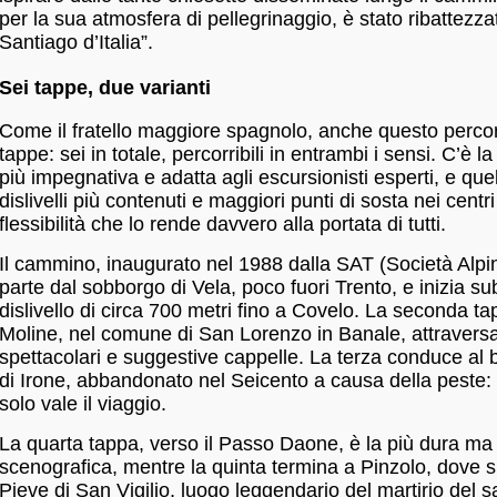
per la sua atmosfera di pellegrinaggio, è stato ribattezzat
Santiago d’Italia”.
Sei tappe, due varianti
Come il fratello maggiore spagnolo, anche questo percor
tappe: sei in totale, percorribili in entrambi i sensi. C’è la
più impegnativa e adatta agli escursionisti esperti, e que
dislivelli più contenuti e maggiori punti di sosta nei centri
flessibilità che lo rende davvero alla portata di tutti.
Il cammino, inaugurato nel 1988 dalla SAT (Società Alpinis
parte dal sobborgo di Vela, poco fuori Trento, e inizia su
dislivello di circa 700 metri fino a Covelo. La seconda ta
Moline, nel comune di San Lorenzo in Banale, attravers
spettacolari e suggestive cappelle. La terza conduce al
di Irone, abbandonato nel Seicento a causa della peste:
solo vale il viaggio.
La quarta tappa, verso il Passo Daone, è la più dura ma
scenografica, mentre la quinta termina a Pinzolo, dove si
Pieve di San Vigilio, luogo leggendario del martirio del sa