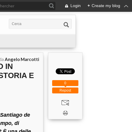
Login
+
Create my blog
 da
Angelo Marcotti
 IN
STORIA E
0
Repost
 Santiago de
empo, di
? È una delle