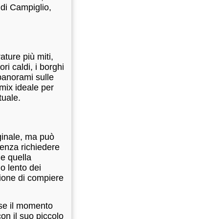
di Campiglio,
ture più miti,
ri caldi, i borghi
panorami sulle
mix ideale per
tuale.
iginale, ma può
senza richiedere
e quella
o lento dei
zione di compiere
rse il momento
con il suo piccolo