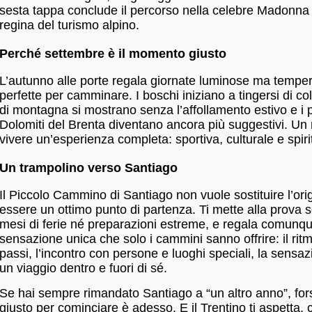
sesta tappa conclude il percorso nella celebre Madonna 
regina del turismo alpino.
Perché settembre è il momento giusto
L’autunno alle porte regala giornate luminose ma tempera
perfette per camminare. I boschi iniziano a tingersi di colo
di montagna si mostrano senza l’affollamento estivo e i 
Dolomiti del Brenta diventano ancora più suggestivi. Un 
vivere un’esperienza completa: sportiva, culturale e spiri
Un trampolino verso Santiago
Il Piccolo Cammino di Santiago non vuole sostituire l’or
essere un ottimo punto di partenza. Ti mette alla prova 
mesi di ferie né preparazioni estreme, e regala comunqu
sensazione unica che solo i cammini sanno offrire: il ritm
passi, l’incontro con persone e luoghi speciali, la sensa
un viaggio dentro e fuori di sé.
Se hai sempre rimandato Santiago a “un altro anno”, fo
giusto per cominciare è adesso. E il Trentino ti aspetta, 