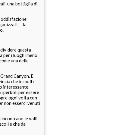
li, una bottiglia di
 soddisfazione
ganizzati — la
o.
ondividere questa
à per i luoghi meno
 come una delle
l Grand Canyon. È
incia che in molti
o interessante:
 iperboli per essere
copre ogni volta con
er non esserci venuti
 incontrano le valli
ecoli e che da