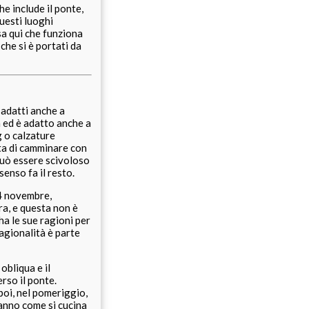
he include il ponte,
questi luoghi
sa qui che funziona
 che si è portati da
, adatti anche a
à ed è adatto anche a
g o calzature
tta di camminare con
può essere scivoloso
enso fa il resto.
14 novembre,
ra, e questa non è
 ha le sue ragioni per
agionalità è parte
obliqua e il
rso il ponte.
poi, nel pomeriggio,
sanno come si cucina