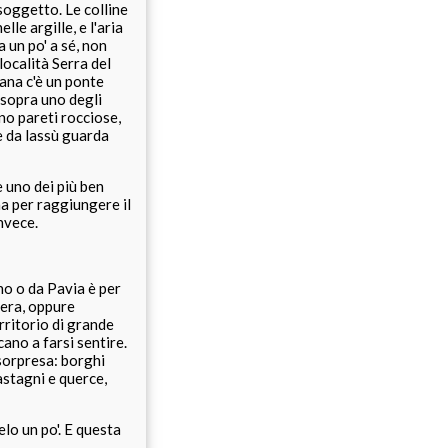
soggetto. Le colline
le argille, e l'aria
 un po' a sé, non
località Serra del
ana c'è un ponte
 sopra uno degli
ono pareti rocciose,
e da lassù guarda
e uno dei più ben
na per raggiungere il
invece.
no o da Pavia è per
hera, oppure
erritorio di grande
ano a farsi sentire.
sorpresa: borghi
astagni e querce,
lo un po'. E questa