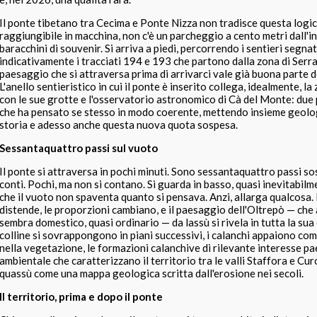
Il ponte tibetano tra Cecima e Ponte Nizza non tradisce questa logi
raggiungibile in macchina, non c'è un parcheggio a cento metri dall'i
baracchini di souvenir. Si arriva a piedi, percorrendo i sentieri segna
indicativamente i tracciati 194 e 193 che partono dalla zona di Serra
paesaggio che si attraversa prima di arrivarci vale già buona parte d
L'anello sentieristico in cui il ponte è inserito collega, idealmente, l
con le sue grotte e l'osservatorio astronomico di Cà del Monte: due p
che ha pensato se stesso in modo coerente, mettendo insieme geolo
storia e adesso anche questa nuova quota sospesa.
Sessantaquattro passi sul vuoto
Il ponte si attraversa in pochi minuti. Sono sessantaquattro passi sos
conti. Pochi, ma non si contano. Si guarda in basso, quasi inevitabilme
che il vuoto non spaventa quanto si pensava. Anzi, allarga qualcosa.
distende, le proporzioni cambiano, e il paesaggio dell'Oltrepò — che a
sembra domestico, quasi ordinario — da lassù si rivela in tutta la sua
colline si sovrappongono in piani successivi, i calanchi appaiono com
nella vegetazione, le formazioni calanchive di rilevante interesse p
ambientale che caratterizzano il territorio tra le valli Staffora e Cu
quassù come una mappa geologica scritta dall'erosione nei secoli.
Il territorio, prima e dopo il ponte