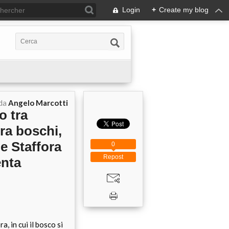
Login
+
Create my blog
 da
Angelo Marcotti
o tra
ra boschi,
le Staffora
0
Repost
enta
, in cui il bosco si