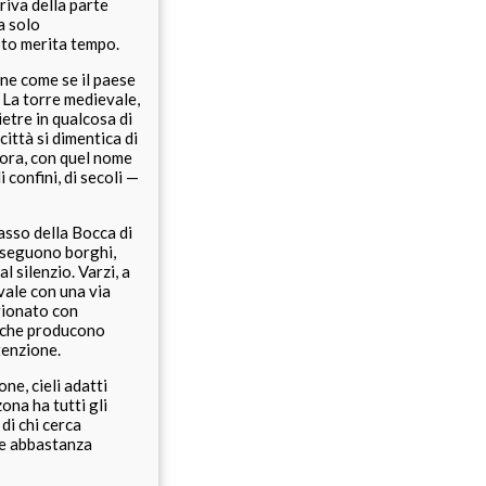
priva della parte
a solo
esto merita tempo.
ne come se il paese
. La torre medievale,
ietre in qualcosa di
città si dimentica di
ffora, con quel nome
confini, di secoli —
passo della Bocca di
usseguono borghi,
l silenzio. Varzi, a
vale con una via
agionato con
e che producono
tenzione.
ne, cieli adatti
zona ha tutti gli
di chi cerca
ne abbastanza