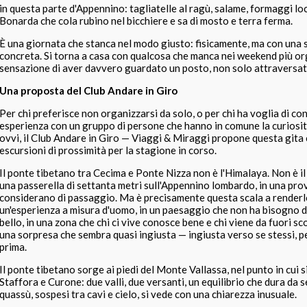
in questa parte d'Appennino: tagliatelle al ragù, salame, formaggi loca
Bonarda che cola rubino nel bicchiere e sa di mosto e terra ferma.
È una giornata che stanca nel modo giusto: fisicamente, ma con una
concreta. Si torna a casa con qualcosa che manca nei weekend più or
sensazione di aver davvero guardato un posto, non solo attraversat
Una proposta del Club Andare in Giro
Per chi preferisce non organizzarsi da solo, o per chi ha voglia di c
esperienza con un gruppo di persone che hanno in comune la curiosit
ovvi, il Club Andare in Giro — Viaggi & Miraggi propone questa gita
escursioni di prossimità per la stagione in corso.
Il ponte tibetano tra Cecima e Ponte Nizza non è l'Himalaya. Non è i
una passerella di settanta metri sull'Appennino lombardo, in una prov
considerano di passaggio. Ma è precisamente questa scala a renderl
un'esperienza a misura d'uomo, in un paesaggio che non ha bisogno di
bello, in una zona che chi ci vive conosce bene e chi viene da fuori s
una sorpresa che sembra quasi ingiusta — ingiusta verso se stessi, p
prima.
Il ponte tibetano sorge ai piedi del Monte Vallassa, nel punto in cui si
Staffora e Curone: due valli, due versanti, un equilibrio che dura da s
quassù, sospesi tra cavi e cielo, si vede con una chiarezza inusuale.