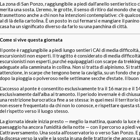
La zona di San Ponzo, raggiungibile a piedi dall'anello sentieristico c
merita una sosta. L'eremo, le grotte, il senso di ritiro dal mondo che 
trasmettono anche a chi non ha intenzioni contemplative: c'è qualco
al di là della cartolina. È un posto in cui fermarsi e mangiare il panino
casa ha un significato diverso da farlo su una panchina di città.
Come si vive questa giornata
Il ponte è raggiungibile a piedi lungo sentieri CAI di media difficoltà
escursionisti non esperti. Il tragitto è considerato di media difficolt
escursionisti non esperti, purché equipaggiati con scarpe da trekkin
adeguate alla camminata in collina. Non si tratta di alpinismo. Si tra
attenzione, in scarpe che tengono bene la caviglia, su un fondo che 
dopo la pioggia o polveroso nelle settimane secche d'estate. Il buon s
L'accesso al ponte è consentito esclusivamente tra il 16 marzo e il 
esclusivamente dall'alba al tramonto. Il periodo invernale è di chiusu
una restrizione burocratica fine a se stessa: in quei mesi il territorio
non essere frequentato da chi non lo conosce, e rispettare questa st
del rispetto verso il luogo stesso.
La giornata ideale inizia presto — meglio la mattina, quando la luce è 
paesaggio ha ancora l'umidità della notte — con il percorso a piedi ve
L'attraversamento. Una sosta all'osservatorio o verso San Ponzo. E 
la discesa verso la valle e la sosta in una delle trattorie che ancora 