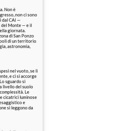
ca. Non è
ngresso, non ci sono
ti dal CAI —
 del Monte — e il
ella giornata.
a zona di San Ponzo
oli di un territorio
gia, astronomia,
pesi nel vuoto, se li
nte, e ci si accorge
 Lo sguardo si
 livello del suolo
 complessità. Le
e cicatrici luminose
aesaggistico e
rone si leggono da