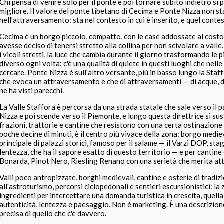
Chi pensa di venire solo per il ponte e poi tornare subito indietro si 
migliore. Il valore del ponte tibetano di Cecima e Ponte Nizza non st
nell'attraversamento: sta nel contesto in cui è inserito, e quel cont
Cecima è un borgo piccolo, compatto, con le case addossate al costo
avesse deciso di tenersi stretto alla collina per non scivolare a valle
i vicoli stretti, la luce che cambia durante il giorno trasformando le p
diverso ogni volta: c'è una qualità di quiete in questi luoghi che nelle 
cercare. Ponte Nizza è sull'altro versante, più in basso lungo la Sta
che evoca un attraversamento e che di attraversamenti — di acque, di 
ne ha visti parecchi.
La Valle Staffora è percorsa da una strada statale che sale verso il 
Nizza e poi scende verso il Piemonte, e lungo questa direttrice si s
frazioni, trattorie e cantine che resistono con una certa ostinazione a
poche decine di minuti, è il centro più vivace della zona: borgo medie
principale di palazzi storici, famoso per il salame — il Varzi DOP, st
lentezza, che ha il sapore esatto di questo territorio — e per cantin
Bonarda, Pinot Nero, Riesling Renano con una serietà che merita at
Valli poco antropizzate, borghi medievali, cantine e osterie di tradizio
all'astroturismo, percorsi ciclopedonali e sentieri escursionistici: la 
ingredienti per intercettare una domanda turistica in crescita, quella 
autenticità, lentezza e paesaggio. Non è marketing. È una descrizio
precisa di quello che c'è davvero.