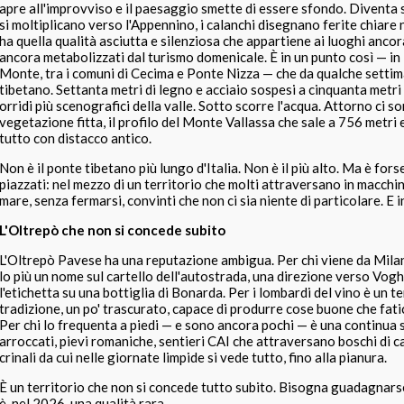
apre all'improvviso e il paesaggio smette di essere sfondo. Diventa 
si moltiplicano verso l'Appennino, i calanchi disegnano ferite chiare nel
ha quella qualità asciutta e silenziosa che appartiene ai luoghi ancora
ancora metabolizzati dal turismo domenicale. È in un punto così — in 
Monte, tra i comuni di Cecima e Ponte Nizza — che da qualche settim
tibetano. Settanta metri di legno e acciaio sospesi a cinquanta metri
orridi più scenografici della valle. Sotto scorre l'acqua. Attorno ci s
vegetazione fitta, il profilo del Monte Vallassa che sale a 756 metri 
tutto con distacco antico.
Non è il ponte tibetano più lungo d'Italia. Non è il più alto. Ma è fors
piazzati: nel mezzo di un territorio che molti attraversano in macchi
mare, senza fermarsi, convinti che non ci sia niente di particolare. E 
L'Oltrepò che non si concede subito
L'Oltrepò Pavese ha una reputazione ambigua. Per chi viene da Mila
lo più un nome sul cartello dell'autostrada, una direzione verso Vog
l'etichetta su una bottiglia di Bonarda. Per i lombardi del vino è un t
tradizione, un po' trascurato, capace di produrre cose buone che fatic
Per chi lo frequenta a piedi — e sono ancora pochi — è una continua 
arroccati, pievi romaniche, sentieri CAI che attraversano boschi di c
crinali da cui nelle giornate limpide si vede tutto, fino alla pianura.
È un territorio che non si concede tutto subito. Bisogna guadagnarse
è, nel 2026, una qualità rara.