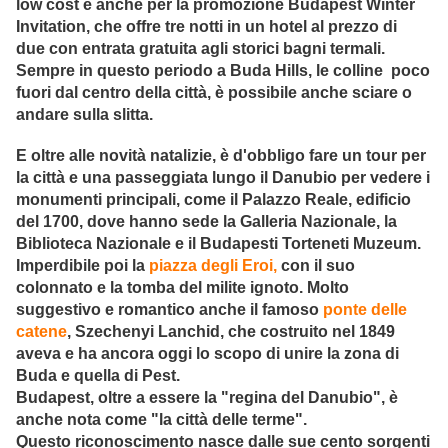
low cost e anche per la promozione Budapest Winter
Invitation, che offre tre notti in un hotel al prezzo di
due con entrata gratuita agli storici bagni termali.
Sempre in questo periodo a Buda Hills, le colline poco
fuori dal centro della città, è possibile anche sciare o
andare sulla slitta.
E oltre alle novità natalizie, è d'obbligo fare un tour per
la città e una passeggiata lungo il Danubio per vedere i
monumenti principali, come il Palazzo Reale, edificio
del 1700, dove hanno sede la Galleria Nazionale, la
Biblioteca Nazionale e il Budapesti Torteneti Muzeum.
Imperdibile poi la
piazza degli Eroi,
con il suo
colonnato e la tomba del milite ignoto. Molto
suggestivo e romantico anche il famoso
ponte delle
catene
, Szechenyi Lanchid, che costruito nel 1849
aveva e ha ancora oggi lo scopo di unire la zona di
Buda e quella di Pest.
Budapest, oltre a essere la "regina del Danubio", è
anche nota come "la città delle terme".
Questo riconoscimento nasce dalle sue cento sorgenti