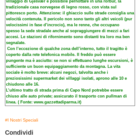
villaggio di Gjesvær è possibile pernottare in una rorbur, la
tradizionale casa norvegese di legno rosso, con vista sul
pittoresco porto. Attenzione: il ghiaccio sulle strade consiglia una
velocità contenuta. Il pericolo non sono tanto gli altri veicoli (pur
velocissimi in fase d’incrocio), ma le renne, che occupano
spesso la sede stradale anche al sopraggiungere di mezzi a fari
accesi. Le stazioni di rifornimento sono distanti tra loro ma ben
segnalate.
Con l’eccezione di qualche zona dell’interno, tutto il tragitto è
coperto dalla rete telefonica mobile. Il freddo può essere
pungente ma è asciutto: se non si effettuano lunghe escursioni, è
sufficiente un buon equipaggiamento da montagna. La vita
sociale è molto breve: alcuni negozi, talvolta anche i
preziosissimi supermarket dei villaggi isolati, aprono alle 10 e
chiudono alle 16.
L’ultimo tratto di strada prima di Capo Nord potrebbe essere
chiuso alle auto private; assicurato il trasporto con pullman di
linea. ( Fonte: www.gazzettadiparma.it)
#I Nostri Speciali
Condividi