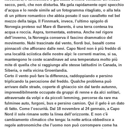
secco, però, che non disturba. Ma gela rapidamente ogni specchio
d’acqua e lo rende simile ad un fotogramma ritagliato, o alla tela
di un pittore romantico che abbia posato il suo cavalletto nel bel
mezzo della taiga. Il Finnmark, invece, l’ultimo spigolo di
Norvegia proteso sul Mare di Barents, è una terra contesa tra
acqua e roccia. Aspra, tormentata, estrema. Anche nel rigore
dell’inverno, la Norvegia conserva il fascino drammatico del
movimento. Nubi trascinate dal vento, fiordi bui, basalti come
pinnacoli che affiorano dalle nevi. Capo Nord non è più freddo di
una località sciistica delle nostre alpi: le correnti marine, si sa,
mantengono le coste scandinave ad una temperatura molto più
mite di quella che si raggiunge alle stesse latitudini in Canada, in
Siberia, o nella vicina Groenlandia.
Certo il vento può fare la differenza, raddoppiando e persino
triplicando la percezione del freddo. Qualche problema può
arrivare dalle strade, coperte di ghiaccio sin dal tardo autunno,
imprevedibilmente occupate da gruppi di renne e da alci solitari,
attraversate da volpi e da piccoli lemming, percorse da rare ma
fulminee auto, furgoni, bus e persino camion. Qui il gelo è un dato
di fatto. Come l’oscurità. Dal 18 novembre al 24 gennaio, a Capo
Nord il sole rimane sotto la linea dell’orizzonte. E non c'è
cambiamento climatico che tenga: la notte artica obbedisce a
regole astronomiche che l’uomo non può corrompere come ha