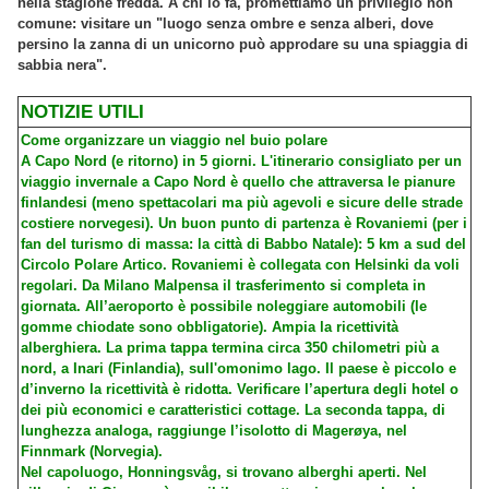
nella stagione fredda. A chi lo fa, promettiamo un privilegio non
comune: visitare un "luogo senza ombre e senza alberi, dove
persino la zanna di un unicorno può approdare su una spiaggia di
sabbia nera".
NOTIZIE UTILI
Come organizzare un viaggio nel buio polare
A Capo Nord (e ritorno) in 5 giorni. L'itinerario consigliato per un
viaggio invernale a Capo Nord è quello che attraversa le pianure
finlandesi (meno spettacolari ma più agevoli e sicure delle strade
costiere norvegesi). Un buon punto di partenza è Rovaniemi (per i
fan del turismo di massa: la città di Babbo Natale): 5 km a sud del
Circolo Polare Artico. Rovaniemi è collegata con Helsinki da voli
regolari. Da Milano Malpensa il trasferimento si completa in
giornata. All’aeroporto è possibile noleggiare automobili (le
gomme chiodate sono obbligatorie). Ampia la ricettività
alberghiera. La prima tappa termina circa 350 chilometri più a
nord, a Inari (Finlandia), sull'omonimo lago. Il paese è piccolo e
d’inverno la ricettività è ridotta. Verificare l’apertura degli hotel o
dei più economici e caratteristici cottage. La seconda tappa, di
lunghezza analoga, raggiunge l’isolotto di Magerøya, nel
Finnmark (Norvegia).
Nel capoluogo, Honningsvåg, si trovano alberghi aperti. Nel