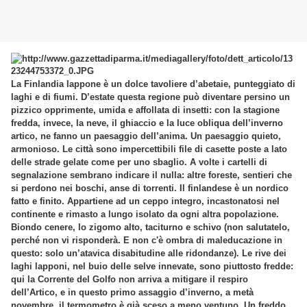
La Finlandia lappone è un dolce tavoliere d’abetaie, punteggiato di
laghi e di fiumi. D’estate questa regione può diventare persino un
pizzico opprimente, umida e affollata di insetti: con la stagione
fredda, invece, la neve, il ghiaccio e la luce obliqua dell’inverno
artico, ne fanno un paesaggio dell’anima. Un paesaggio quieto,
armonioso. Le città sono impercettibili file di casette poste a lato
delle strade gelate come per uno sbaglio. A volte i cartelli di
segnalazione sembrano indicare il nulla: altre foreste, sentieri che
si perdono nei boschi, anse di torrenti. Il finlandese è un nordico
fatto e finito. Appartiene ad un ceppo integro, incastonatosi nel
continente e rimasto a lungo isolato da ogni altra popolazione.
Biondo cenere, lo zigomo alto, taciturno e schivo (non salutatelo,
perché non vi risponderà. E non c'è ombra di maleducazione in
questo: solo un’atavica disabitudine alle ridondanze). Le rive dei
laghi lapponi, nel buio delle selve innevate, sono piuttosto fredde:
qui la Corrente del Golfo non arriva a mitigare il respiro
dell’Artico, e in questo primo assaggio d’inverno, a metà
novembre, il termometro è già sceso a meno ventuno. Un freddo