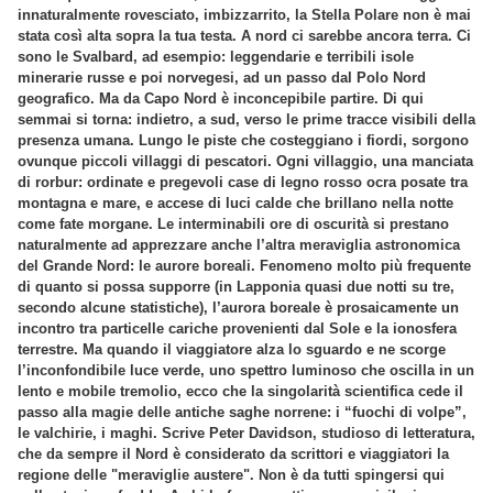
innaturalmente rovesciato, imbizzarrito, la Stella Polare non è mai
stata così alta sopra la tua testa. A nord ci sarebbe ancora terra. Ci
sono le Svalbard, ad esempio: leggendarie e terribili isole
minerarie russe e poi norvegesi, ad un passo dal Polo Nord
geografico. Ma da Capo Nord è inconcepibile partire. Di qui
semmai si torna: indietro, a sud, verso le prime tracce visibili della
presenza umana. Lungo le piste che costeggiano i fiordi, sorgono
ovunque piccoli villaggi di pescatori. Ogni villaggio, una manciata
di rorbur: ordinate e pregevoli case di legno rosso ocra posate tra
montagna e mare, e accese di luci calde che brillano nella notte
come fate morgane. Le interminabili ore di oscurità si prestano
naturalmente ad apprezzare anche l’altra meraviglia astronomica
del Grande Nord: le aurore boreali. Fenomeno molto più frequente
di quanto si possa supporre (in Lapponia quasi due notti su tre,
secondo alcune statistiche), l’aurora boreale è prosaicamente un
incontro tra particelle cariche provenienti dal Sole e la ionosfera
terrestre. Ma quando il viaggiatore alza lo sguardo e ne scorge
l’inconfondibile luce verde, uno spettro luminoso che oscilla in un
lento e mobile tremolio, ecco che la singolarità scientifica cede il
passo alla magie delle antiche saghe norrene: i “fuochi di volpe”,
le valchirie, i maghi. Scrive Peter Davidson, studioso di letteratura,
che da sempre il Nord è considerato da scrittori e viaggiatori la
regione delle "meraviglie austere". Non è da tutti spingersi qui