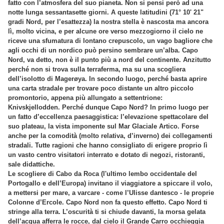
fatto con l’atmosfera del suo pianeta. Non si pensi però ad una
notte lunga sessantasette giorni. A queste latitudini (71° 10' 21"
gradi Nord, per l’esattezza) la nostra stella è nascosta ma ancora
lì, molto vicina, e per alcune ore verso mezzogiorno il cielo ne
riceve una sfumatura di lontano crepuscolo, un vago bagliore che
agli occhi di un nordico può persino sembrare un’alba. Capo
Nord, va detto, non è il punto più a nord del continente. Anzitutto
perché non si trova sulla terraferma, ma su una scogliera
dell’isolotto di Magerøya. In secondo luogo, perché basta aprire
una carta stradale per trovare poco distante un altro piccolo
promontorio, appena più allungato a settentrione:
Knivskjellodden. Perché dunque Capo Nord? In primo luogo per
un fatto d’eccellenza paesaggistica: l’elevazione spettacolare del
suo plateau, la vista imponente sul Mar Glaciale Artico. Forse
anche per la comodità (molto relativa, d’inverno) dei collegamenti
stradali. Tutte ragioni che hanno consigliato di erigere proprio lì
un vasto centro visitatori interrato e dotato di negozi, ristoranti,
sale didattiche.
Le scogliere di Cabo da Roca (l'ultimo lembo occidentale del
Portogallo e dell’Europa) invitano il viaggiatore a spiccare il volo,
a mettersi per mare, a varcare - come l’Ulisse dantesco - le proprie
Colonne d’Ercole. Capo Nord non fa questo effetto. Capo Nord ti
stringe alla terra. L’oscurità ti si chiude davanti, la morsa gelata
dell’acqua afferra le rocce, dal cielo il Grande Carro occhieggia