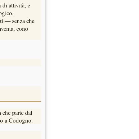
di attività, e
ogico,
tati — senza che
inventa, cono
 che parte dal
ino a Codogno.