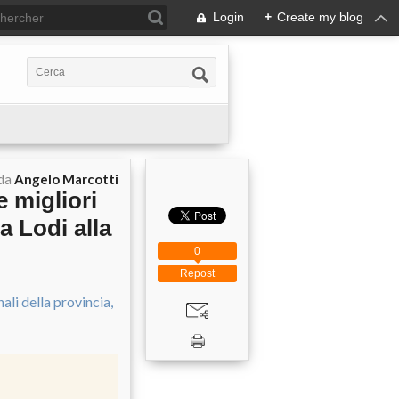
Login
+
Create my blog
 da
Angelo Marcotti
e migliori
da Lodi alla
0
Repost