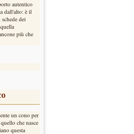
porto autentico
 dall'alto: è il
, schede dei
 quella
bancone più che
co
amente un cono per
 e quello che nasce
giano questa