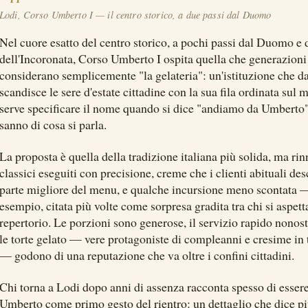
Lodi, Corso Umberto I — il centro storico, a due passi dal Duomo
Nel cuore esatto del centro storico, a pochi passi dal Duomo e
dell'Incoronata, Corso Umberto I ospita quella che generazioni 
considerano semplicemente "la gelateria": un'istituzione che d
scandisce le sere d'estate cittadine con la sua fila ordinata sul
serve specificare il nome quando si dice "andiamo da Umberto":
sanno di cosa si parla.
La proposta è quella della tradizione italiana più solida, ma rin
classici eseguiti con precisione, creme che i clienti abituali d
parte migliore del menu, e qualche incursione meno scontata — 
esempio, citata più volte come sorpresa gradita tra chi si aspetta
repertorio. Le porzioni sono generose, il servizio rapido nonosta
le torte gelato — vere protagoniste di compleanni e cresime in t
— godono di una reputazione che va oltre i confini cittadini.
Chi torna a Lodi dopo anni di assenza racconta spesso di esser
Umberto come primo gesto del rientro: un dettaglio che dice pi