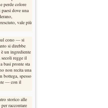
he perde colore
i paesi dove una
alerano,
esciuto, vale più
 sul cono — si
nto si direbbe
n è un ingrediente
secoli regge il
 a basi pronte sta
ano non recita una
in bottega, spesso
te — con il
ro storico alle
per raccontare