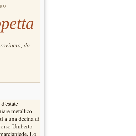
IRO
ppetta
provincia, da
 d'estate
hiare metallico
ti a una decina di
a Corso Umberto
 marciapiede. Lo