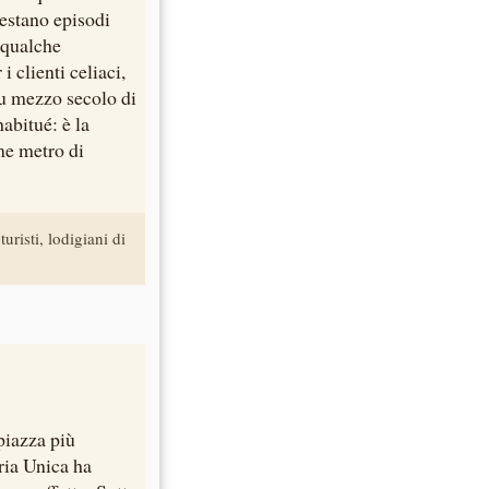
Restano episodi
 qualche
 clienti celiaci,
u mezzo secolo di
abitué: è la
me metro di
turisti, lodigiani di
piazza più
ria Unica ha