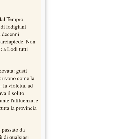
 dal Tempio
di lodigiani
a decenni
 marciapiede. Non
 a Lodi tutti
novata: gusti
escrivono come la
la violetta, ad
va il solito
nte l'affluenza, e
utta la provincia
e passato da
ù di qualsiasi