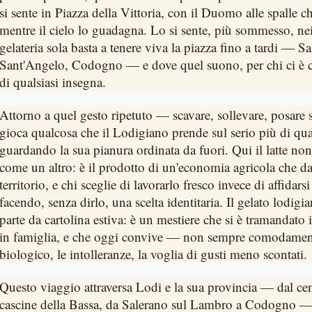
si sente in Piazza della Vittoria, con il Duomo alle spalle c
mentre il cielo lo guadagna. Lo si sente, più sommesso, ne
gelateria sola basta a tenere viva la piazza fino a tardi — S
Sant'Angelo, Codogno — e dove quel suono, per chi ci è cr
di qualsiasi insegna.
Attorno a quel gesto ripetuto — scavare, sollevare, posare
gioca qualcosa che il Lodigiano prende sul serio più di qua
guardando la sua pianura ordinata da fuori. Qui il latte no
come un altro: è il prodotto di un'economia agricola che da 
territorio, e chi sceglie di lavorarlo fresco invece di affidarsi
facendo, senza dirlo, una scelta identitaria. Il gelato lodigi
parte da cartolina estiva: è un mestiere che si è tramandato 
in famiglia, e che oggi convive — non sempre comodamen
biologico, le intolleranze, la voglia di gusti meno scontati.
Questo viaggio attraversa Lodi e la sua provincia — dal cent
cascine della Bassa, da Salerano sul Lambro a Codogno — 