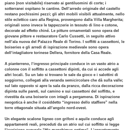
piano (non visitabile) riservato ai gentiluomini di corte; i
sotterranei ospitano le cantine. Dell‘arredo originale del castello
restano pochissimi pezzi; gli altri mobili visibili attualmente, nello
stile eclettico caro alla Regina, provengono dalla Villa Margherita;
originali sono invece le tappezzerie in tessuto di lino e cotone,
decorate ad effetto chiné. Le pitture ornamentali sono opera del
giovane pittore e restauratore Carlo Cussetti, in seguito attivo
nell‘ala nuova del Palazzo Reale di Torino. I soffitti a cassettoni, le
boiseries e gli arredi di ispirazione medievale sono opera
dell‘intagliatore torinese Dellera, fornitore della Casa Reale.
A pianterreno, l‘ingresso principale conduce in un vasto atrio a
colonne con il soffitto a cassettoni dipinti, da cui si accede agli
altri locali. Su un lato si trovano le sale da gioco e i salottini di
soggiorno, collegati alla veranda semicircolare che dà sulla valle;
sul lato opposto si apre la sala da pranzo, dalla ricca decorazione
dipinta sulle pareti, sul camino e sui cassettoni del soffitto, e
rivestita da una boiserie con intagli a pergamena. Di ispirazione
neogotica è anche il cosiddetto “ingresso dello staffiere” nella
torre ottagonale situata all‘angolo nord-ovest.
Un elegante scalone ligneo con grifoni e aquile conduce agli
appartamenti reali, preceduti da un atrio sul cui soffitto si legge
l‘iscrizione augurale “Hic manebimus optime“. L‘appartamento