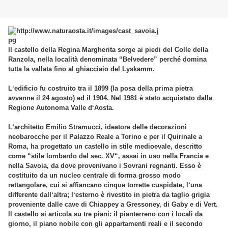
Il castello della Regina Margherita sorge ai piedi del Colle della
Ranzola, nella località denominata “Belvedere” perché domina
tutta la vallata fino al ghiacciaio del Lyskamm.
L‘edificio fu costruito tra il 1899 (la posa della prima pietra
avvenne il 24 agosto) ed il 1904. Nel 1981 è stato acquistato dalla
Regione Autonoma Valle d‘Aosta.
L‘architetto Emilio Stramucci, ideatore delle decorazioni
neobarocche per il Palazzo Reale a Torino e per il Quirinale a
Roma, ha progettato un castello in stile medioevale, descritto
come “stile lombardo del sec. XV“, assai in uso nella Francia e
nella Savoia, da dove provenivano i Sovrani regnanti. Esso è
costituito da un nucleo centrale di forma grosso modo
rettangolare, cui si affiancano cinque torrette cuspidate, l‘una
differente dall‘altra; l‘esterno è rivestito in pietra da taglio grigia
proveniente dalle cave di Chiappey a Gressoney, di Gaby e di Vert.
Il castello si articola su tre piani: il pianterreno con i locali da
giorno, il piano nobile con gli appartamenti reali e il secondo