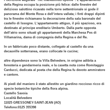
della Regina occupa la posizione più felice: dalle finestre del
delizioso salottino ricavato nella torre settentrionale si gode il
panorama del Monte Rosa e dell‘intera vallata; i finti drappi dipinti
tra le finestre richiamano la decorazione della sala baronale del
castello di Issogne. L‘appartamento attiguo, il più spazioso, era
destinato al principe ereditario Umberto. Dalla parte opposta
dell‘atrio sono situati gli appartamenti della Marchesa Pes di
Villamarina, dama di compagnia della Regina e del Re.
In un fabbricato poco distante, collegato al castello da una
decauville sotterranea, erano collocate le cucine;
altre dipendenze sono la Villa Belvedere, in origine adibita a
foresteria e gendarmeria reale, e la casetta nota come Romitaggio
Carducci, dedicata al poeta che della Regina fu devoto ammiratore
e cantore.
Ai piedi del maniero è stato allestito un giardino roccioso ricco di
specie botaniche tipiche della flora alpina.
Castello Savoia
Località Belvedere
11025 GRESSONEY-SAINT-JEAN (AO)
Telefono:0125 355398