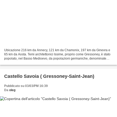
Ubicazione 216 km da Annecy, 121 km da Chamonix, 197 km da Ginevra e
65 km da Aosta. Temi architettonici Issime, proprio come Gressoney, è stato
popolato, nel Basso Medioevo, da popolazioni germaniche, denominate
Walser per richiamare la loro origine...
Castello Savoia ( Gressoney-Saint-Jean)
Pubblicato su 03/03/PM 16:39
Da
oleg