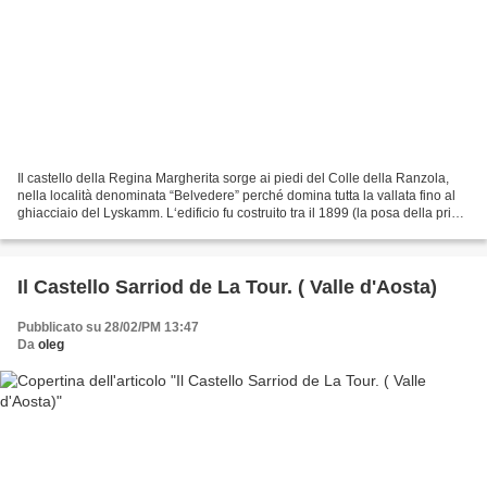
Il castello della Regina Margherita sorge ai piedi del Colle della Ranzola,
nella località denominata “Belvedere” perché domina tutta la vallata fino al
ghiacciaio del Lyskamm. L‘edificio fu costruito tra il 1899 (la posa della prima
pietra avvenne il...
Il Castello Sarriod de La Tour. ( Valle d'Aosta)
Pubblicato su 28/02/PM 13:47
Da
oleg