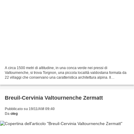
A circa 1500 metri di altitudine, in una conca verde nei pressi di
Valtournenche, si trova Torgnon, una piccola località valdostana formata da
22 villaggi che conservano una caratteristica architettura alpina. Il
comprensorio sciistico è piuttosto vasto,...
Breuil-Cervinia Valtournenche Zermatt
Pubblicato su 19/11/AM 09:40
Da
oleg