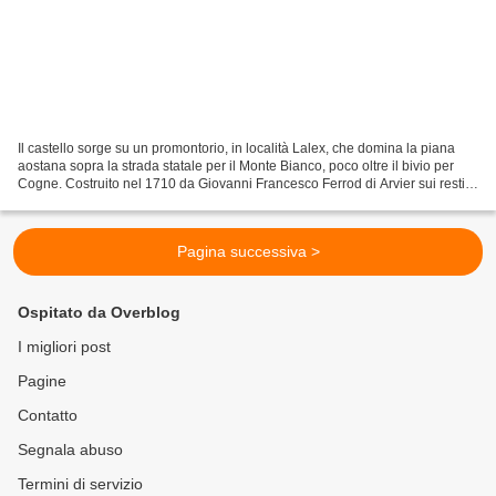
Il castello sorge su un promontorio, in località Lalex, che domina la piana
aostana sopra la strada statale per il Monte Bianco, poco oltre il bivio per
Cogne. Costruito nel 1710 da Giovanni Francesco Ferrod di Arvier sui resti
di una casa forte del 1242,...
Pagina successiva >
Ospitato da Overblog
I migliori post
Pagine
Contatto
Segnala abuso
Termini di servizio