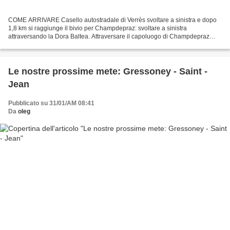
COME ARRIVARE Casello autostradale di Verrès svoltare a sinistra e dopo
1,8 km si raggiunge il bivio per Champdepraz: svoltare a sinistra
attraversando la Dora Baltea. Attraversare il capoluogo di Champdepraz
risalire la valle del Chalamy. Dopo circa...
Le nostre prossime mete: Gressoney - Saint -
Jean
Pubblicato su 31/01/AM 08:41
Da
oleg