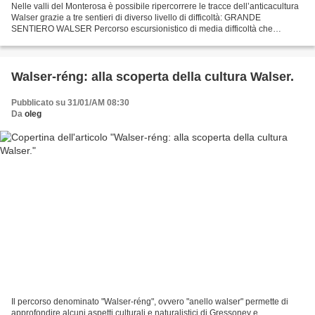
Nelle valli del Monterosa è possibile ripercorrere le tracce dell’anticacultura
Walser grazie a tre sentieri di diverso livello di difficoltà: GRANDE
SENTIERO WALSER Percorso escursionistico di media difficoltà che
attraversa la Val Tournanche, la Val...
Walser-réng: alla scoperta della cultura Walser.
Pubblicato su 31/01/AM 08:30
Da
oleg
Il percorso denominato "Walser-réng", ovvero "anello walser" permette di
approfondire alcuni aspetti culturali e naturalistici di Gressoney e