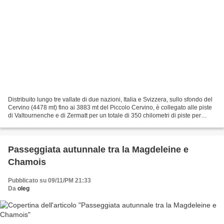
Distribuito lungo tre vallate di due nazioni, Italia e Svizzera, sullo sfondo del
Cervino (4478 mt) fino ai 3883 mt del Piccolo Cervino, è collegato alle piste
di Valtournenche e di Zermatt per un totale di 350 chilometri di piste per
sciare ininterrottamente...
Passeggiata autunnale tra la Magdeleine e
Chamois
Pubblicato su 09/11/PM 21:33
Da
oleg