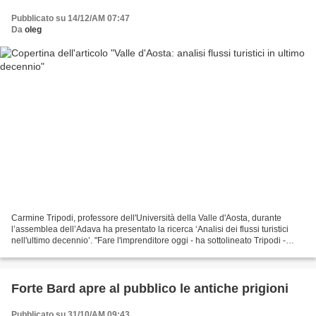
Pubblicato su 14/12/AM 07:47
Da
oleg
Carmine Tripodi, professore dell'Università della Valle d'Aosta, durante
l’assemblea dell’Adava ha presentato la ricerca ‘Analisi dei flussi turistici
nell'ultimo decennio’. "Fare l'imprenditore oggi - ha sottolineato Tripodi -
vuole dire avere una maggiore...
Forte Bard apre al pubblico le antiche prigioni
Pubblicato su 31/10/AM 09:43