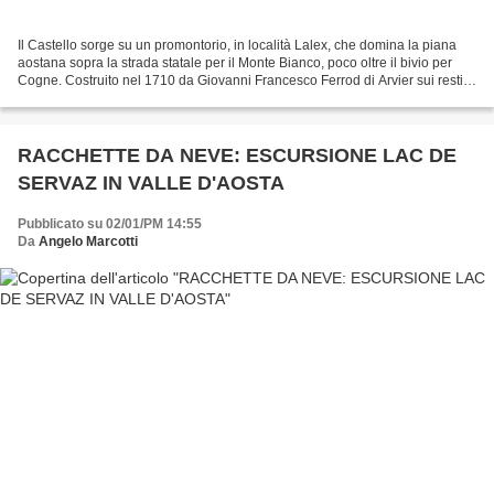
Il Castello sorge su un promontorio, in località Lalex, che domina la piana
aostana sopra la strada statale per il Monte Bianco, poco oltre il bivio per
Cogne. Costruito nel 1710 da Giovanni Francesco Ferrod di Arvier sui resti
di una casa forte del 1242,...
RACCHETTE DA NEVE: ESCURSIONE LAC DE
SERVAZ IN VALLE D'AOSTA
Pubblicato su 02/01/PM 14:55
Da
Angelo Marcotti