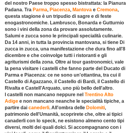
del nostro Paese troppo spesso bistrattata: la Pianura
Padana. Tra
Parma
,
Piacenza
,
Mantova
e
Cremona
,
questa stagione è un tripudio di sagre e di feste
enogastronomiche. Lambrusco, Bonarda e Gutturnio
sono i vini della zona da provare assolutamente.
Salumi e zucca sono le principali specialità culinarie.
Da 14 anni, in tutta la provincia mantovana, si tiene Di
zucca in zucca, una manifestazione che dura fino all'8
dicembre e che coinvolge tutti i ristoranti e gli
agriturismi della zona. Oltre ai tour gastronomici, vale
la pena visitare i castelli che fanno parte del Ducato di
Parma e Piacenza: ce ne sono un'ottantina, tra cui il
Castello di Agazzano, il Castello di Bardi, il Castello di
Rivalta e Castell'Arquato, uno più bello dell'altro.
I castelli non mancano neppure nel
Trentino Alto
Adige
e non mancano neanche le specialità tipiche, a
partire dai
canederli
. All'ombra delle
Dolomiti
,
patrimonio dell'Umanità, scoprirete che, oltre ai tipici
canaderli con lo speck, ne esistono almeno cento tipi
diversi, molti dei quali dolci. Si accompagnano con i