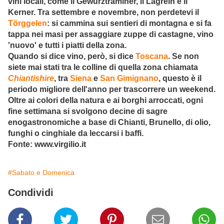
vini locali, come il Gewürztraminer, il Lagrein e il
Kerner. Tra settembre e novembre, non perdetevi il
Törggelen
: si cammina sui sentieri di montagna e si fa
tappa nei masi per assaggiare zuppe di castagne, vino
'nuovo' e tutti i piatti della zona.
Quando si dice vino, però, si dice
Toscana
. Se non
siete mai stati tra le colline di quella zona chiamata
Chiantishire
, tra
Siena
e
San Gimignano
, questo è il
periodo migliore dell'anno per trascorrere un weekend.
Oltre ai colori della natura e ai borghi arroccati, ogni
fine settimana si svolgono decine di sagre
enogastronomiche a base di Chianti, Brunello, di olio,
funghi o cinghiale da leccarsi i baffi.
Fonte: www.virgilio.it
#Sabato e Domenica
Condividi