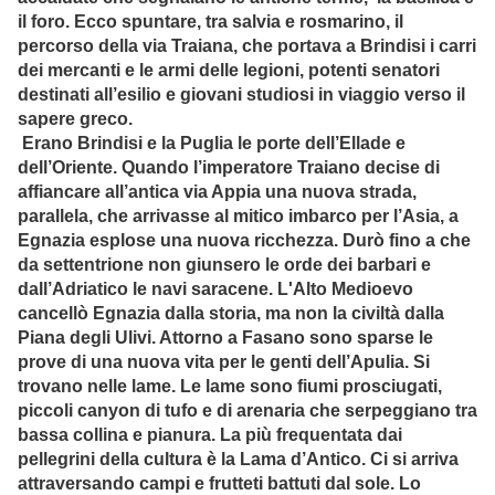
il foro. Ecco spuntare, tra salvia e rosmarino, il
percorso della via Traiana, che portava a Brindisi i carri
dei mercanti e le armi delle legioni, potenti senatori
destinati all’esilio e giovani studiosi in viaggio verso il
sapere greco.
Erano Brindisi e la Puglia le porte dell’Ellade e
dell’Oriente. Quando l’imperatore Traiano decise di
affiancare all’antica via Appia una nuova strada,
parallela, che arrivasse al mitico imbarco per l’Asia, a
Egnazia esplose una nuova ricchezza. Durò fino a che
da settentrione non giunsero le orde dei barbari e
dall’Adriatico le navi saracene. L'Alto Medioevo
cancellò Egnazia dalla storia, ma non la civiltà dalla
Piana degli Ulivi. Attorno a Fasano sono sparse le
prove di una nuova vita per le genti dell’Apulia. Si
trovano nelle lame. Le lame sono fiumi prosciugati,
piccoli canyon di tufo e di arenaria che serpeggiano tra
bassa collina e pianura. La più frequentata dai
pellegrini della cultura è la Lama d’Antico. Ci si arriva
attraversando campi e frutteti battuti dal sole. Lo