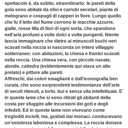
spettacolo è, da subito, straordinario: le pareti della
gola sono abitate da olivi e carrubi secolari, piante di
melograno e cespugli di capperi in fiore. Lungo quello
che fu il letto del fiume corrono le macchie azzurre,
gialle, rosse lilla di fiori di ogni sorta, che spandono
nell’aria profumi a volte dolci a volte pungenti. Niente
lascia immaginare che dietro ai minuscoli buchi neri
scavati nella roccia si nasconda un intero villaggio
sotterraneo: con abitazioni, la chiesa e frantoi scavati
nella roccia. Una chiesa vera, con piccole navate,
abside, cattedra (evidentemente qui stava un alto
prelato) e pitture alle pareti.
Affreschi, dai colori smaglianti e dall’iconografia ben
curata, che sono sorprendenti testimonianze dell’arte
di secoli ritenuti, a torto, bui e senza vita intellettuale. E’
in queste lame che si sono ritirati gli abitanti della
costa per sfuggire alle incursioni dei goti e degli
infedeli. Ed in queste lame non vivevano come
trogloditi incivili, ma, guidati dai monaci, conducevano
un’esistenza laboriosa e complessa. La roccia donava