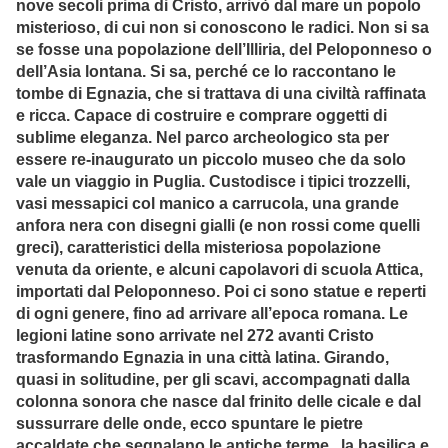
nove secoli prima di Cristo, arrivò dal mare un popolo
misterioso, di cui non si conoscono le radici. Non si sa
se fosse una popolazione dell’Illiria, del Peloponneso o
dell’Asia lontana. Si sa, perché ce lo raccontano le
tombe di Egnazia, che si trattava di una civiltà raffinata
e ricca. Capace di costruire e comprare oggetti di
sublime eleganza. Nel parco archeologico sta per
essere re-inaugurato un piccolo museo che da solo
vale un viaggio in Puglia. Custodisce i tipici trozzelli,
vasi messapici col manico a carrucola, una grande
anfora nera con disegni gialli (e non rossi come quelli
greci), caratteristici della misteriosa popolazione
venuta da oriente, e alcuni capolavori di scuola Attica,
importati dal Peloponneso. Poi ci sono statue e reperti
di ogni genere, fino ad arrivare all’epoca romana. Le
legioni latine sono arrivate nel 272 avanti Cristo
trasformando Egnazia in una città latina. Girando,
quasi in solitudine, per gli scavi, accompagnati dalla
colonna sonora che nasce dal frinito delle cicale e dal
sussurrare delle onde, ecco spuntare le pietre
accaldate che segnalano le antiche terme, la basilica e