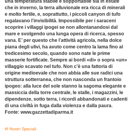
una temperatura stabile e sopportabile sia in estate
che in inverno, la terra alluvionale era ricca di minerali
e molto fertile, e, soprattutto, i piccoli canyon di tufo
regalavano l’invisibilità. Impossibile per i saraceni
scoprire i villaggi ipogei se non allontanandosi dal
mare e svolgendo una lunga opera di ricerca, spesso
vana. E’ per questo che l’attività agricola, nella dolce
piana degli ulivi, ha avuto come centro la lama fino al
tredicesimo secolo, quando sono nate le prime
masserie fortificate. Sempre ai bordi «di» o sopra «un»
villaggio scavato nel tufo. Non c'è una fattoria di
origine medioevale che non abbia alle sue radici una
struttura sotterranea, che non nasconda un frantoio
ipogeo: alla luce del sole stanno la sagoma elegante e
massiccia della torre centrale, le stalle, i magazzini, le
dipendenze, sotto terra, i ricordi abbandonati e cadenti
di una civiltà in fuga dalla violenza e dalla paura.
Fonte: www.gazzettadiparma.it
#I Nostri Speciali