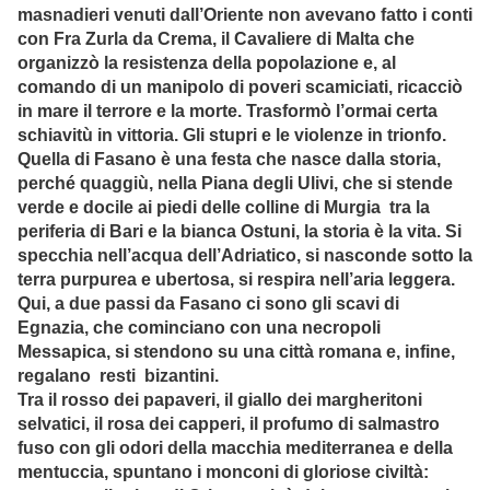
masnadieri venuti dall’Oriente non avevano fatto i conti
con Fra Zurla da Crema, il Cavaliere di Malta che
organizzò la resistenza della popolazione e, al
comando di un manipolo di poveri scamiciati, ricacciò
in mare il terrore e la morte. Trasformò l’ormai certa
schiavitù in vittoria. Gli stupri e le violenze in trionfo.
Quella di Fasano è una festa che nasce dalla storia,
perché quaggiù, nella Piana degli Ulivi, che si stende
verde e docile ai piedi delle colline di Murgia tra la
periferia di Bari e la bianca Ostuni, la storia è la vita. Si
specchia nell’acqua dell’Adriatico, si nasconde sotto la
terra purpurea e ubertosa, si respira nell’aria leggera.
Qui, a due passi da Fasano ci sono gli scavi di
Egnazia, che cominciano con una necropoli
Messapica, si stendono su una città romana e, infine,
regalano resti bizantini.
Tra il rosso dei papaveri, il giallo dei margheritoni
selvatici, il rosa dei capperi, il profumo di salmastro
fuso con gli odori della macchia mediterranea e della
mentuccia, spuntano i monconi di gloriose civiltà: