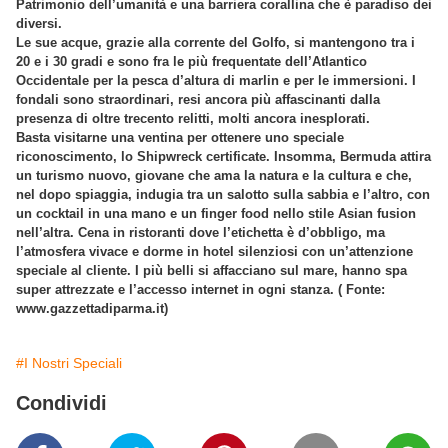
Patrimonio dell’umanità e una barriera corallina che è paradiso dei
diversi.
Le sue acque, grazie alla corrente del Golfo, si mantengono tra i
20 e i 30 gradi e sono fra le più frequentate dell’Atlantico
Occidentale per la pesca d’altura di marlin e per le immersioni. I
fondali sono straordinari, resi ancora più affascinanti dalla
presenza di oltre trecento relitti, molti ancora inesplorati.
Basta visitarne una ventina per ottenere uno speciale
riconoscimento, lo Shipwreck certificate. Insomma, Bermuda attira
un turismo nuovo, giovane che ama la natura e la cultura e che,
nel dopo spiaggia, indugia tra un salotto sulla sabbia e l’altro, con
un cocktail in una mano e un finger food nello stile Asian fusion
nell’altra. Cena in ristoranti dove l’etichetta è d’obbligo, ma
l’atmosfera vivace e dorme in hotel silenziosi con un’attenzione
speciale al cliente. I più belli si affacciano sul mare, hanno spa
super attrezzate e l’accesso internet in ogni stanza. ( Fonte:
www.gazzettadiparma.it)
#I Nostri Speciali
Condividi