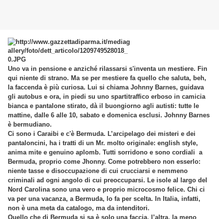
Uno va in pensione e anziché rilassarsi s'inventa un mestiere. Fin
qui niente di strano. Ma se per mestiere fa quello che saluta, beh,
la faccenda è più curiosa. Lui si chiama Johnny Barnes, guidava
gli autobus e ora, in piedi su uno spartitraffico erboso in camicia
bianca e pantalone stirato, dà il buongiorno agli autisti: tutte le
mattine, dalle 6 alle 10, sabato e domenica esclusi. Johnny Barnes
è bermudiano.
Ci sono i Caraibi e c'è Bermuda. L’arcipelago dei misteri e dei
pantaloncini, ha i tratti di un Mr. molto originale: english style,
anima mite e genuino aplomb. Tutti sorridono e sono cordiali a
Bermuda, proprio come Jhonny. Come potrebbero non esserlo:
niente tasse e disoccupazione di cui crucciarsi e nemmeno
criminali ad ogni angolo di cui preoccuparsi. Le isole al largo del
Nord Carolina sono una vero e proprio microcosmo felice. Chi ci
va per una vacanza, a Bermuda, lo fa per scelta. In Italia, infatti,
non è una meta da catalogo, ma da intenditori.
Quello che di Bermuda si sa è solo una faccia, l’altra, la meno