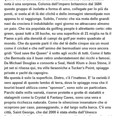
nota è una sorpresa. Colonia dell’impero britannico dal 1684
questo gruppo di isolette a forma di amo, collegate per lo più da
ponti, si svela al di là dei clichè e delle immagini stereotipate non
appena lo si raggiunge. Subito, l’ovvio: che sia meta delle grandi
navi da crociera è indubitabile: ogni giorno ne attraccano almeno
un paio. Che sia popolata da golfing people è altrettanto certo: otto
green, quasi tutti a 18 buche, su una superficie di 21 miglia ne fa il
Paese a più alta densità di campi da golf per metro quadrato al
mondo. Che da queste parti il rito del tè delle cinque sia un must
come il cricket e che nell’animo dei bermudiani una voce ancora
gridi "God save the Queen" è sotto agli occhi di tutti. Come il fatto
che Bermuda sia il buen retiro understatement dei ricchi e famosi.
Da Michael Douglas e consorte a Seal, Heidi Klum e Joss Stone, il
jet set si rilassa qui, tra ville faraoniche a Tucker's Point, spiagge
private e yacht da capogiro.
Ma questa è solo la superficie. Dietro, c'è l’inatteso. E’ la varietà il
vero appeal di questo lembo di terra, dove le spiagge rosa che il
tourist board utilizza come "sponsor", sono solo un particolare.
Parchi dalle mille varietà, riserve protette e grotte di stalattiti e
stalagmiti come la Crystal & Fantasy Caves, sono una vera e
propria ricchezza naturale. Come le silenziose insenature che si
scoprono per caso, passeggiando, o dal largo sulla barca. C'è una
città, Saint George, che dal 2000 è stata eletta dall’Unesco