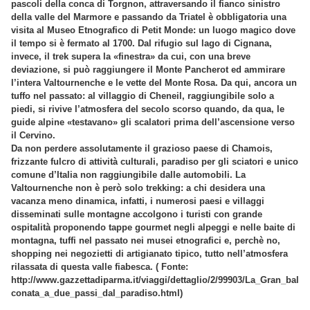
pascoli della conca di Torgnon, attraversando il fianco sinistro
della valle del Marmore e passando da Triatel è obbligatoria una
visita al Museo Etnografico di Petit Monde: un luogo magico dove
il tempo si è fermato al 1700. Dal rifugio sul lago di Cignana,
invece, il trek supera la «finestra» da cui, con una breve
deviazione, si può raggiungere il Monte Pancherot ed ammirare
l’intera Valtournenche e le vette del Monte Rosa. Da qui, ancora un
tuffo nel passato: al villaggio di Cheneil, raggiungibile solo a
piedi, si rivive l’atmosfera del secolo scorso quando, da qua, le
guide alpine «testavano» gli scalatori prima dell’ascensione verso
il Cervino.
Da non perdere assolutamente il grazioso paese di Chamois,
frizzante fulcro di attività culturali, paradiso per gli sciatori e unico
comune d’Italia non raggiungibile dalle automobili. La
Valtournenche non è però solo trekking: a chi desidera una
vacanza meno dinamica, infatti, i numerosi paesi e villaggi
disseminati sulle montagne accolgono i turisti con grande
ospitalità proponendo tappe gourmet negli alpeggi e nelle baite di
montagna, tuffi nel passato nei musei etnografici e, perchè no,
shopping nei negozietti di artigianato tipico, tutto nell’atmosfera
rilassata di questa valle fiabesca. ( Fonte:
http://www.gazzettadiparma.it/viaggi/dettaglio/2/99903/La_Gran_bal
conata_a_due_passi_dal_paradiso.html)