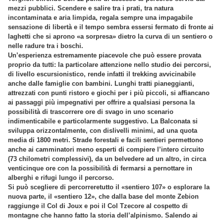
mezzi pubblici. Scendere e salire tra i prati, tra natura
incontaminata e aria limpida, regala sempre una impagabile
sensazione di libertà e il tempo sembra essersi fermato di fronte ai
laghetti che si aprono «a sorpresa» dietro la curva di un sentiero o
nelle radure tra i boschi.
Un’esperienza estremamente piacevole che può essere provata
proprio da tutti: la particolare attenzione nello studio dei percorsi,
di livello escursionistico, rende infatti il trekking avvicinabile
anche dalle famiglie con bambini. Lunghi tratti pianeggianti,
attrezzati con punti ristoro e giochi per i più piccoli, si affiancano
ai passaggi più impegnativi per offrire a qualsiasi persona la
possibilità di trascorrere ore di svago in uno scenario
indimenticabile e particolarmente suggestivo. La Balconata si
sviluppa orizzontalmente, con dislivelli minimi, ad una quota
media di 1800 metri. Strade forestali e facili sentieri permettono
anche ai camminatori meno esperti di compiere l’intero circuito
(73 chilometri complessivi), da un belvedere ad un altro, in circa
venticinque ore con la possibilità di fermarsi a pernottare in
alberghi e rifugi lungo il percorso.
Si può scegliere di percorreretutto il «sentiero 107» o esplorare la
nuova parte, il «sentiero 12», che dalla base del monte Zebion
raggiunge il Col di Joux e poi il Col Tzecore al cospetto di
montagne che hanno fatto la storia dell’alpinismo. Salendo ai