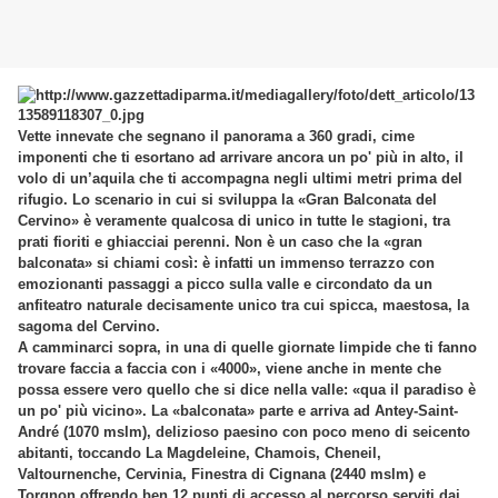
Vette innevate che segnano il panorama a 360 gradi, cime
imponenti che ti esortano ad arrivare ancora un po' più in alto, il
volo di un’aquila che ti accompagna negli ultimi metri prima del
rifugio. Lo scenario in cui si sviluppa la «Gran Balconata del
Cervino» è veramente qualcosa di unico in tutte le stagioni, tra
prati fioriti e ghiacciai perenni. Non è un caso che la «gran
balconata» si chiami così: è infatti un immenso terrazzo con
emozionanti passaggi a picco sulla valle e circondato da un
anfiteatro naturale decisamente unico tra cui spicca, maestosa, la
sagoma del Cervino.
A camminarci sopra, in una di quelle giornate limpide che ti fanno
trovare faccia a faccia con i «4000», viene anche in mente che
possa essere vero quello che si dice nella valle: «qua il paradiso è
un po' più vicino». La «balconata» parte e arriva ad Antey-Saint-
André (1070 mslm), delizioso paesino con poco meno di seicento
abitanti, toccando La Magdeleine, Chamois, Cheneil,
Valtournenche, Cervinia, Finestra di Cignana (2440 mslm) e
Torgnon offrendo ben 12 punti di accesso al percorso serviti dai