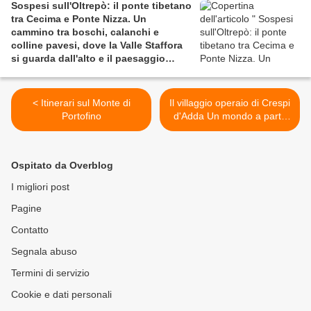
Sospesi sull'Oltrepò: il ponte tibetano
tra Cecima e Ponte Nizza. Un
cammino tra boschi, calanchi e
colline pavesi, dove la Valle Staffora
si guarda dall'alto e il paesaggio
diventa racconto.
< Itinerari sul Monte di
Il villaggio operaio di Crespi
Portofino
d'Adda Un mondo a parte
tra utopia e pragmatismo
imprenditoriale di fine '800
>
Ospitato da Overblog
I migliori post
Pagine
Contatto
Segnala abuso
Termini di servizio
Cookie e dati personali