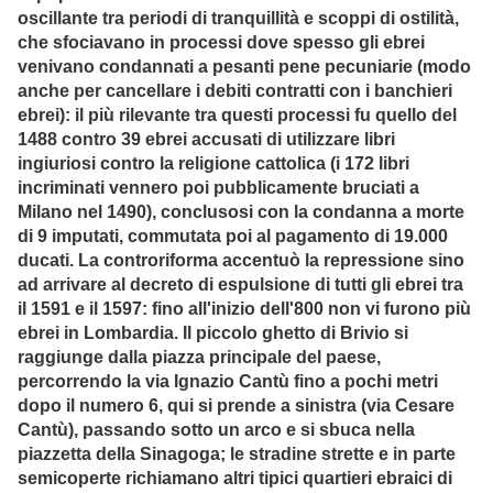
oscillante tra periodi di tranquillità e scoppi di ostilità,
che sfociavano in processi dove spesso gli ebrei
venivano condannati a pesanti pene pecuniarie (modo
anche per cancellare i debiti contratti con i banchieri
ebrei): il più rilevante tra questi processi fu quello del
1488 contro 39 ebrei accusati di utilizzare libri
ingiuriosi contro la religione cattolica (i 172 libri
incriminati vennero poi pubblicamente bruciati a
Milano nel 1490), conclusosi con la condanna a morte
di 9 imputati, commutata poi al pagamento di 19.000
ducati. La controriforma accentuò la repressione sino
ad arrivare al decreto di espulsione di tutti gli ebrei tra
il 1591 e il 1597: fino all'inizio dell'800 non vi furono più
ebrei in Lombardia. Il piccolo ghetto di Brivio si
raggiunge dalla piazza principale del paese,
percorrendo la via Ignazio Cantù fino a pochi metri
dopo il numero 6, qui si prende a sinistra (via Cesare
Cantù), passando sotto un arco e si sbuca nella
piazzetta della Sinagoga; le stradine strette e in parte
semicoperte richiamano altri tipici quartieri ebraici di