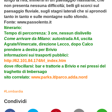
lungo la riva, immersi in un paesaggio rilassante, che
non presenta nessuna difficoltà; belli gli scorci sul
paesaggio fluviale, sugli stagni laterali che si apronodi
tanto in tanto e sulle montagne sullo sfondo.
Fonte: www.passolento.it
Itinerario:
Tempo di percorrenza: 3 ore, nessun dislivello
Come arrivare da Milano:
autostrada A4, uscita
Agrate/Vimercate, direzione Lecco, dopo Calco
prendere a destra per Brivio
informazioni sui trasporti pubblici:
http://62.101.84.174/trl_index.htm
dove rifocillarsi: bar e trattorie a Brivio e nei pressi del
traghetto di Imbersago
sito correlato:
www.parks.it/parco.adda.nord
#Lombardia
Condividi