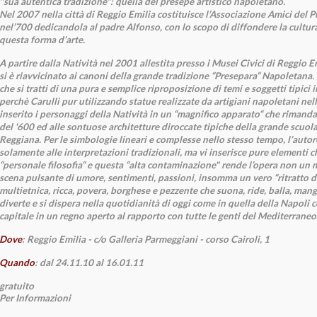
"sua autentica tradizione": quella del presepe artistico napoletano.
Nel 2007 nella città di Reggio Emilia costituisce l’Associazione Amici del
nel’700 dedicandola al padre Alfonso, con lo scopo di diffondere la cultur
questa forma d’arte.
A partire dalla Natività nel 2001 allestita presso i Musei Civici di Reggio E
si è riavvicinato ai canoni della grande tradizione “Presepara“ Napoletana
che si tratti di una pura e semplice riproposizione di temi e soggetti tipici 
perchè Carulli pur utilizzando statue realizzate da artigiani napoletani nell
inserito i personaggi della Natività in un “magnifico apparato“ che rimanda
del '600 ed alle sontuose architetture diroccate tipiche della grande scuol
Reggiana. Per le simbologie lineari e complesse nello stesso tempo, l’autor
solamente alle interpretazioni tradizionali, ma vi inserisce pure elementi 
“personale filosofia“ e questa “alta contaminazione" rende l’opera non un
scena pulsante di umore, sentimenti, passioni, insomma un vero “ritratto d
multietnica, ricca, povera, borghese e pezzente che suona, ride, balla, mangi
diverte e si dispera nella quotidianità di oggi come in quella della Napoli 
capitale in un regno aperto al rapporto con tutte le genti del Mediterraneo
Dove
: Reggio Emilia - c/o Galleria Parmeggiani - corso Cairoli, 1
Quando
: dal 24.11.10 al 16.01.11
gratuito
Per Informazioni