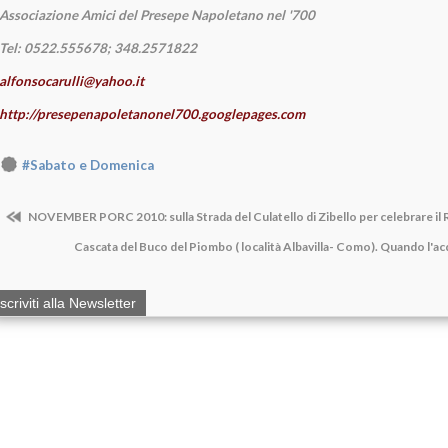
Associazione Amici del Presepe Napoletano nel '700
Tel: 0522.555678; 348.2571822
alfonsocarulli@yahoo.it
http://presepenapoletanonel700.googlepages.com
#Sabato e Domenica
NOVEMBER PORC 2010: sulla Strada del Culatello di Zibello per celebrare il 
Cascata del Buco del Piombo ( località Albavilla- Como). Quando l'a
Iscriviti alla Newsletter