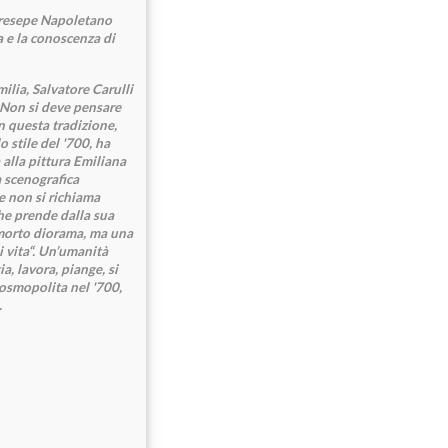
 Presepe Napoletano
a e la conoscenza di
milia, Salvatore Carulli
. Non si deve pensare
in questa tradizione,
o stile del '700, ha
 alla pittura Emiliana
a scenografica
e non si richiama
che prende dalla sua
 morto diorama, ma una
i vita“. Un’umanità
a, lavora, piange, si
cosmopolita nel '700,
.