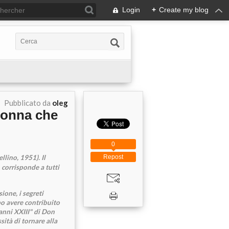
Login
+
Create my blog
Pubblicato da
oleg
adonna che
0
llino, 1951). Il
Repost
 corrisponde a tutti
ione, i segreti
po avere contribuito
anni XXIII" di Don
sità di tornare alla