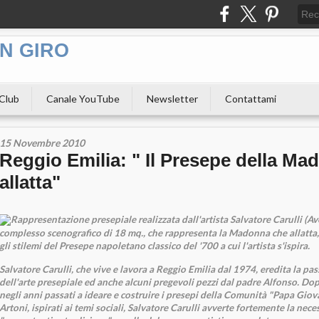
N GIRO
 Club
Canale YouTube
Newsletter
Contattami
15 Novembre 2010
Reggio Emilia: " Il Presepe della M
allatta"
Rappresentazione presepiale realizzata dall'artista Salvatore Carulli (Ave
complesso scenografico di 18 mq., che rappresenta la Madonna che allatta,
gli stilemi del Presepe napoletano classico del '700 a cui l'artista s'ispira.
Salvatore Carulli, che vive e lavora a Reggio Emilia dal 1974, eredita la pass
dell'arte presepiale ed anche alcuni pregevoli pezzi dal padre Alfonso. Do
negli anni passati a ideare e costruire i presepi della Comunità "Papa Giov
Artoni, ispirati ai temi sociali, Salvatore Carulli avverte fortemente la neces