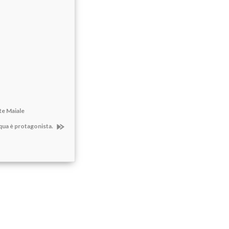
Re Maiale
cqua è protagonista.