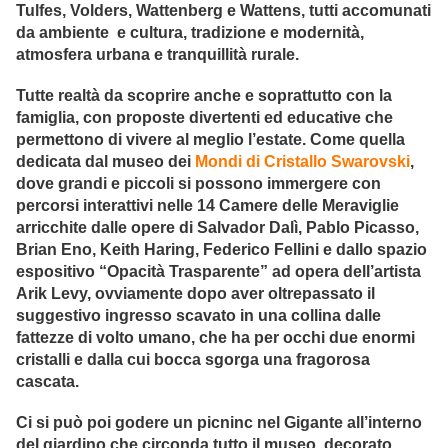
Tulfes, Volders, Wattenberg e Wattens, tutti accomunati
da ambiente e cultura, tradizione e modernità,
atmosfera urbana e tranquillità rurale.
Tutte realtà da scoprire anche e soprattutto con la
famiglia, con proposte divertenti ed educative che
permettono di vivere al meglio l’estate. Come quella
dedicata dal museo dei
Mondi di Cristallo Swarovski
,
dove grandi e piccoli si possono immergere con
percorsi interattivi nelle 14 Camere delle Meraviglie
arricchite dalle opere di Salvador Dalì, Pablo Picasso,
Brian Eno, Keith Haring, Federico Fellini e dallo spazio
espositivo “Opacità Trasparente” ad opera dell’artista
Arik Levy, ovviamente dopo aver oltrepassato il
suggestivo ingresso scavato in una collina dalle
fattezze di volto umano, che ha per occhi due enormi
cristalli e dalla cui bocca sgorga una fragorosa
cascata.
Ci si può poi godere un picninc nel Gigante all’interno
del giardino che circonda tutto il museo, decorato