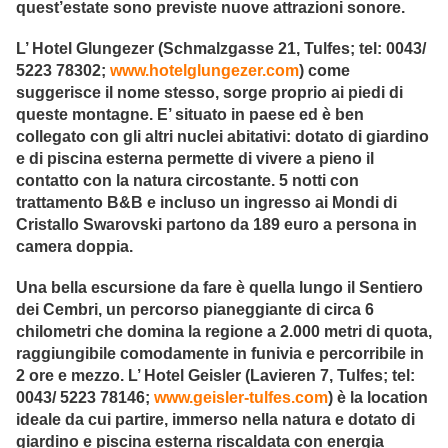
quest’estate sono previste nuove attrazioni sonore.
L’ Hotel Glungezer (Schmalzgasse 21, Tulfes; tel: 0043/
5223 78302;
www.hotelglungezer.com
) come
suggerisce il nome stesso, sorge proprio ai piedi di
queste montagne. E’ situato in paese ed è ben
collegato con gli altri nuclei abitativi: dotato di giardino
e di piscina esterna permette di vivere a pieno il
contatto con la natura circostante. 5 notti con
trattamento B&B e incluso un ingresso ai Mondi di
Cristallo Swarovski partono da 189 euro a persona in
camera doppia.
Una bella escursione da fare è quella lungo il Sentiero
dei Cembri, un percorso pianeggiante di circa 6
chilometri che domina la regione a 2.000 metri di quota,
raggiungibile comodamente in funivia e percorribile in
2 ore e mezzo. L’ Hotel Geisler (Lavieren 7, Tulfes; tel:
0043/ 5223 78146;
www.geisler-tulfes.com
) è la location
ideale da cui partire, immerso nella natura e dotato di
giardino e piscina esterna riscaldata con energia