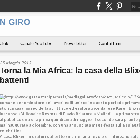
N GIRO
 Club
Canale YouTube
Newsletter
Contattami
25 Maggio 2013
Torna la Mia Africa: la casa della Blix
battenti
comune denominatore dei lavori edili unisce in questo periodo primaver
storica casa museo della scrittrice ed esploratrice danese Karen Blixen
lussuoso «Billionaire Resort» di Flavio Briatore a Malindi. La prima stru
al pubblico entro la prima quindicina di maggio, il secondo sarà pronto p
ma inaugurato a dicembre, con una annunciata mega-festa sulla spiaggi
celebrities.
A casa Blixen i muratori sul tetto smantellano tegole e rinforzano solai