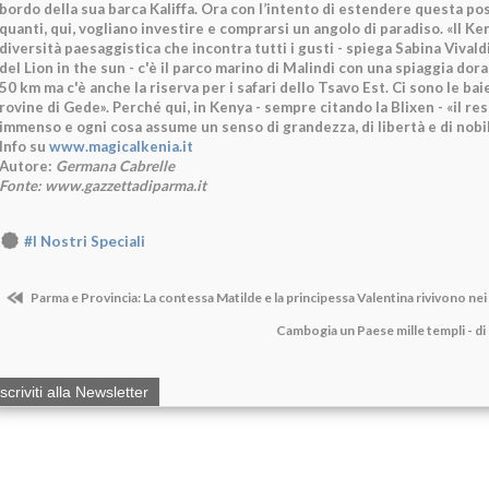
bordo della sua barca Kaliffa. Ora con l’intento di estendere questa pos
quanti, qui, vogliano investire e comprarsi un angolo di paradiso. «Il Ke
diversità paesaggistica che incontra tutti i gusti - spiega Sabina Vival
del Lion in the sun - c'è il parco marino di Malindi con una spiaggia dor
50 km ma c'è anche la riserva per i safari dello Tsavo Est. Ci sono le ba
rovine di Gede». Perché qui, in Kenya - sempre citando la Blixen - «il r
immenso e ogni cosa assume un senso di grandezza, di libertà e di nobi
Info su
www.magicalkenia.it
Autore:
Germana Cabrelle
Fonte: www.gazzettadiparma.it
#I Nostri Speciali
Parma e Provincia: La contessa Matilde e la principessa Valentina rivivono nei
Cambogia un Paese mille templi - d
Iscriviti alla Newsletter