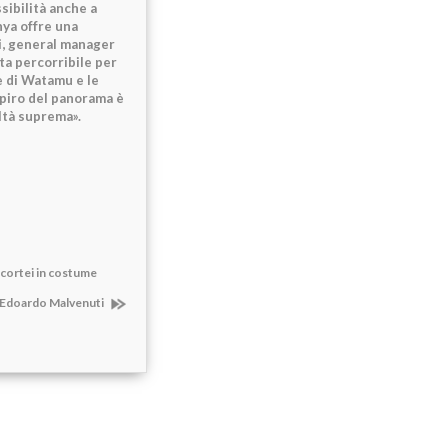
sibilità anche a
nya offre una
di, general manager
ata percorribile per
ie di Watamu e le
espiro del panorama è
ltà suprema».
 cortei in costume
i Edoardo Malvenuti