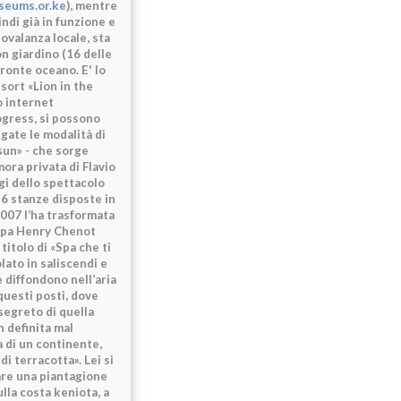
eums.or.ke
), mentre
ndi già in funzione e
ovalanza locale, sta
on giardino (16 delle
ronte oceano. E' lo
sort «Lion in the
o internet
ogress, si possono
gate le modalità di
 sun» - che sorge
mora privata di Flavio
gi dello spettacolo
16 stanze disposte in
2007 l’ha trasformata
a Spa Henry Chenot
itolo di «Spa che ti
olato in saliscendi e
e diffondono nell’aria
questi posti, dove
 segreto di quella
n definita mal
ta di un continente,
di terracotta». Lei si
vare una piantagione
ulla costa keniota, a