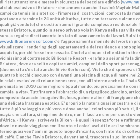
di ristrutturazione e messa in sicurezza del secolare edificio (
www.mus
al club esclusivo di Briatore - che annovera anche il casinò Mayfair Mali
campi da tennis in sintetico - l’impresa di costruzioni, composta da man
portando a termine le 24 unità abitative, tutte con terrazzo e alcune c
quali già vendute) che costituiranno il grande complesso residenziale f
stesso Briatore, quando in aereo privato vola in Kenya nella sua villa-re
sun», a seguire direttamente lo stato di avanzamento dei lavori. Sul sit
www.billionaireresort.com
c'è l’aggiornamento mensile del work in pr
visualizzare i rendering degli appartamenti e dei residence e sono spie
acquisto, per chi fosse interessato. L'hotel a cinque stelle «Lion in the
vicinissimo al costruendo Billionaire Resort - era fino a sei anni fa la di
Briatore, dove era solito ospitare amici, campioni dello sport personag
(due mesi fa c'è stato anche Silvio Berlusconi). Visto che disponeva di 
quattro blocchi ciascuno con davanti una piscina di acqua di mare, nel 
in relais esclusivo di relax e benessere, con all’interno anche la Thal
premiata nel 2010 come migliore Spa al mondo, più precisamente con il t
cambia la vita». Tutt'intorno l’abbraccio di un rigoglioso giardino, artic
composto da acacie, bougainville, ficus, palme e alberi di frangipane ch
una delicata fragranza esotica. E' proprio la natura quasi ancestrale di 
tutto è più selvaggio e più vero e dove anche i colori sono più saturi, il
magia che cattura, si imprime dentro, non ti lascia e che per questo vie
d’Africa. «Il Kenya - scriveva la Blixen - è quasi l’essenza forte e raffina
dove le nuvole viaggiano con il vento e i colori asciutti e arsi sembrano 
fermò quasi vent'anni in questo luogo d’incanto, con l’intento di colti
di caffè. E anche Flavio Briatore, da vent'anni, trascorre i suoi inverni s