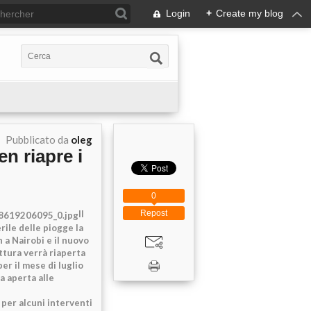
Login
+
Create my blog
Pubblicato da
oleg
en riapre i
0
Il
Repost
ile delle piogge la
 a Nairobi e il nuovo
ttura verrà riaperta
er il mese di luglio
a aperta alle
 per alcuni interventi