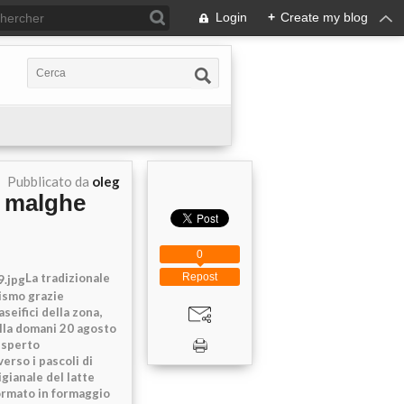
Login
+
Create my blog
Pubblicato da
oleg
e malghe
0
La tradizionale
Repost
rismo grazie
seifici della zona,
alla domani 20 agosto
esperto
erso i pascoli di
gianale del latte
ormato in formaggio