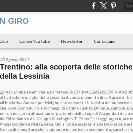
N GIRO
 Club
Canale YouTube
Newsletter
Contattami
23 Agosto 2011
Trentino: alla scoperta delle storich
della Lessinia
attività delle malghe della Lessinia diventa momento di cultura e di tu
all’iniziativa Andare per Malghe che consentirà la visita nei numerosi ca
che producono burro e formaggi di ottima qualità. Dunque, zaino in sp
per un percorso affascinante, partendo dalla Sega di Ala guidati da un 
dell’Altopiano e dal Gruppo Micologico “E.Orben”, si raggiungerà, attrav
Malga Boldera e Malga Sega. Qui si potrà assistere alla lavorazione arti
fresco di mungitura che, seguendo un antico procedimento, sarà trasf