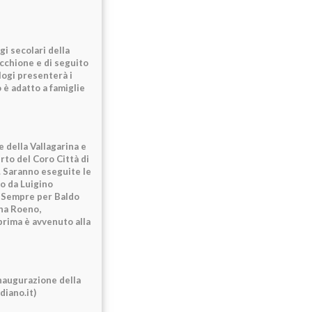
gi secolari della
cchione e di seguito
logi presenterà i
 è adatto a famiglie
e della Vallagarina e
rto del Coro Città di
a. Saranno eseguite le
o da Luigino
. Sempre per Baldo
ina Roeno,
rima è avvenuto alla
inaugurazione della
diano.it)