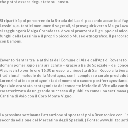
che potrà essere degustato sul posto.
Si ripartirà poi percorrendo la Strada dei Ladri, passando accanto ai fag
Lessinia, autentici monumenti vegetali, si proseguirà verso Malga Lava
si raggiungerà Malga Cornafessa, dove si pranzerà e il gruppo dei mico
funghi della Lessinia e il proprio piccolo Museo etnografico. Il percorso
con bambini.
L’evento rientra tra le attività del Comune di Ala e dell’Apt di Rovereto 
domani pomeriggio sarà arricchito – grazie a Baldo Speziale – dal conce
Ala previsto per le ore 16.00 presso la chiesetta di San Rocco alla Seg
tradizionali melodie della Montagna, con il complesso corale presiedut
Lorenzini atteso protagonista del momento canoro postferragostiano
Speziale era stato protagonista del concerto Melodie di Vite alla cant
caratterizzato da un grande successo di pubblico come una settimana p
Cantina di Avio con il Coro Monte Vignol.
La prossima settimana l’attenzione si sposterà poi a Brentonico con l’
seconda edizione del Mercatino degli Speziali. ( Fonte: www.blitzquoti