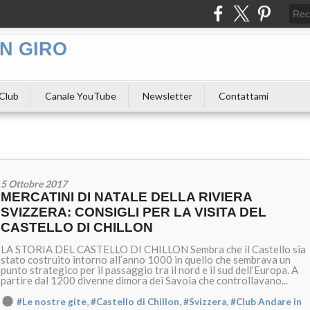
N GIRO
 Club
Canale YouTube
Newsletter
Contattami
5 Ottobre 2017
MERCATINI DI NATALE DELLA RIVIERA
SVIZZERA: CONSIGLI PER LA VISITA DEL
CASTELLO DI CHILLON
LA STORIA DEL CASTELLO DI CHILLON Sembra che il Castello sia
stato costruito intorno all’anno 1000 in quello che sembrava un
punto strategico per il passaggio tra il nord e il sud dell’Europa. A
partire dal 1200 divenne dimora dei Savoia che controllavano...
,
,
,
#Le nostre gite
#Castello di Chillon
#Svizzera
#Club Andare in