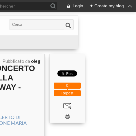
Login
+
Create my blog
Pubblicato da
oleg
CONCERTO
LLA
WAY -
0
Repost