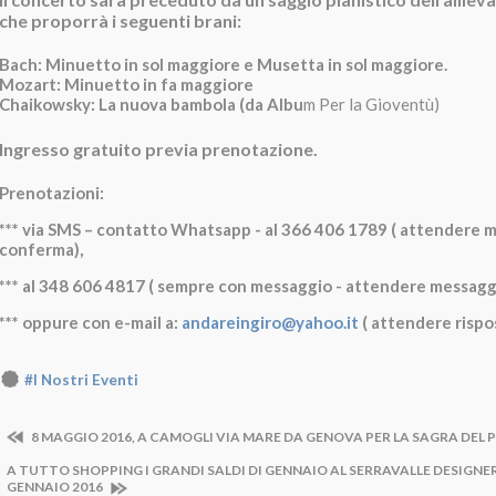
che proporrà i seguenti brani:
Bach: Minuetto in sol maggiore e Musetta in sol maggiore.
Mozart: Minuetto in fa maggiore
Chaikowsky: La nuova bambola (da Albu
m Per la Gioventù)
Ingresso gratuito previa prenotazione.
Prenotazioni:
*** via SMS – contatto Whatsapp - al 366 406 1789 ( attendere 
conferma),
*** al 348 606 4817 ( sempre con messaggio - attendere messagg
*** oppure con e-mail a:
andareingiro@yahoo.it
( attendere rispo
#I Nostri Eventi
8 MAGGIO 2016, A CAMOGLI VIA MARE DA GENOVA PER LA SAGRA DEL 
A TUTTO SHOPPING I GRANDI SALDI DI GENNAIO AL SERRAVALLE DESIGNER
GENNAIO 2016