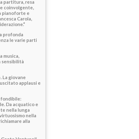
a partitura, resa
ne coinvolgente,
a pianoforte e
rancesca Carola,
iderazione.”
na profonda
nza le varie parti
a musica,
sensibilità
e. La giovane
suscitato applausi e
nfondibile:
e. Da acquatico e
te nella lunga
virtuosismo nella
richiamare alla
a Greta Venturoli