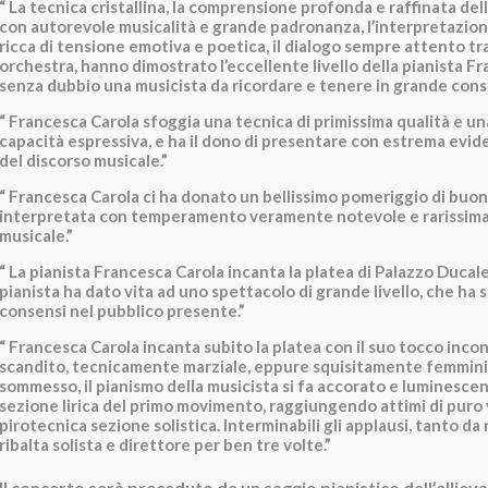
“ La tecnica cristallina, la comprensione profonda e raffinata dell
con autorevole musicalità e grande padronanza, l’interpretazio
ricca di tensione emotiva e poetica, il dialogo sempre attento tr
orchestra, hanno dimostrato l’eccellente livello della pianista F
senza dubbio una musicista da ricordare e tenere in grande cons
“ Francesca Carola sfoggia una tecnica di primissima qualità e u
capacità espressiva, e ha il dono di presentare con estrema evide
del discorso musicale.”
“ Francesca Carola ci ha donato un bellissimo pomeriggio di buon
interpretata con temperamento veramente notevole e rarissima 
musicale.”
“ La pianista Francesca Carola incanta la platea di Palazzo Ducal
pianista ha dato vita ad uno spettacolo di grande livello, che ha 
consensi nel pubblico presente.”
“ Francesca Carola incanta subito la platea con il suo tocco inco
scandito, tecnicamente marziale, eppure squisitamente femminil
sommesso, il pianismo della musicista si fa accorato e luminescen
sezione lirica del primo movimento, raggiungendo attimi di puro 
pirotecnica sezione solistica. Interminabili gli applausi, tanto da 
ribalta solista e direttore per ben tre volte.”
Il concerto sarà preceduto da un saggio pianistico dell’alliev