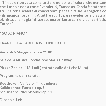
" Timida e riservata come tutte le persone di valore, che pensano 
che fanno e non a come “ venderlo”, Francesca Carola è stata sc
tra una folta schiera di concorrenti, per esibirsi nella stagione c
Filarmonica Toscanini. A tutti è subito parsa evidente la bravura
pianista, che ha già intrapreso una brillante carriera concertistica
Europa."
“ SOLO PIANO “
FRANCESCA CAROLA IN CONCERTO
Venerdì 6 Maggio alle ore 21.00
Sala della Musica Fondazione Maria Cosway
Piazza Zaninelli 13, Lodi ( entrata dalle Antiche Mura)
Programma della serata:
Beethoven: Variazioni in do minore
Kalkbrenner: Fantasia op. 5
Schumann: Stud
i Sinfonici op. 13
Dicono di Lei: