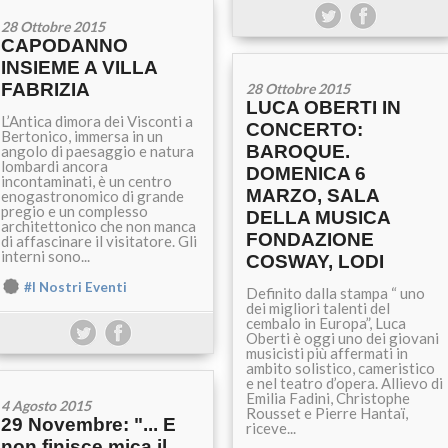
28 Ottobre 2015
CAPODANNO
INSIEME A VILLA
FABRIZIA
28 Ottobre 2015
LUCA OBERTI IN
L’Antica dimora dei Visconti a
CONCERTO:
Bertonico, immersa in un
BAROQUE.
angolo di paesaggio e natura
lombardi ancora
DOMENICA 6
incontaminati, è un centro
MARZO, SALA
enogastronomico di grande
pregio e un complesso
DELLA MUSICA
architettonico che non manca
FONDAZIONE
di affascinare il visitatore. Gli
interni sono...
COSWAY, LODI
#I Nostri Eventi
Definito dalla stampa “ uno
dei migliori talenti del
cembalo in Europa”, Luca
Oberti è oggi uno dei giovani
musicisti più affermati in
ambito solistico, cameristico
e nel teatro d’opera. Allievo di
Emilia Fadini, Christophe
4 Agosto 2015
Rousset e Pierre Hantaï,
29 Novembre: "... E
riceve...
non finisce mica il