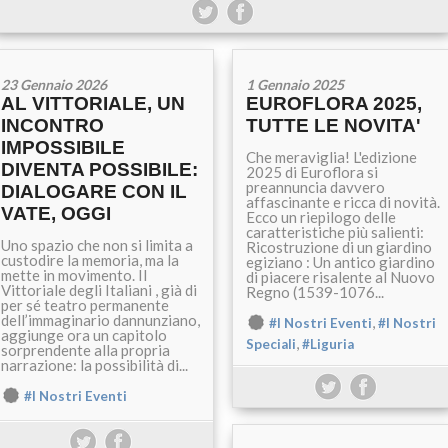
23 Gennaio 2026
1 Gennaio 2025
AL VITTORIALE, UN
EUROFLORA 2025,
INCONTRO
TUTTE LE NOVITA'
IMPOSSIBILE
Che meraviglia! L'edizione
DIVENTA POSSIBILE:
2025 di Euroflora si
preannuncia davvero
DIALOGARE CON IL
affascinante e ricca di novità.
VATE, OGGI
Ecco un riepilogo delle
caratteristiche più salienti:
Uno spazio che non si limita a
Ricostruzione di un giardino
custodire la memoria, ma la
egiziano : Un antico giardino
mette in movimento. Il
di piacere risalente al Nuovo
Vittoriale degli Italiani , già di
Regno (1539-1076...
per sé teatro permanente
dell’immaginario dannunziano,
,
#I Nostri Eventi
#I Nostri
aggiunge ora un capitolo
,
Speciali
#Liguria
sorprendente alla propria
narrazione: la possibilità di...
#I Nostri Eventi