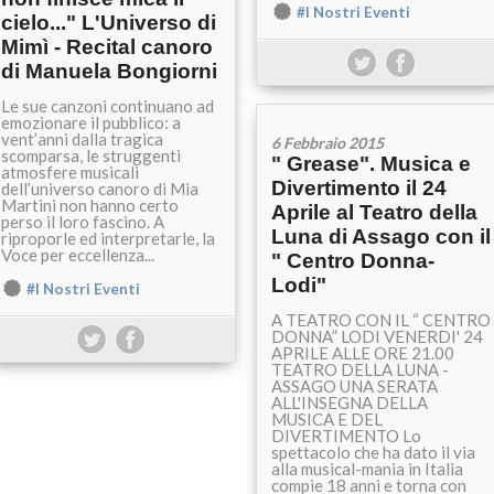
#I Nostri Eventi
cielo..." L'Universo di
Mimì - Recital canoro
di Manuela Bongiorni
Le sue canzoni continuano ad
emozionare il pubblico: a
vent’anni dalla tragica
6 Febbraio 2015
scomparsa, le struggenti
" Grease". Musica e
atmosfere musicali
Divertimento il 24
dell’universo canoro di Mia
Martini non hanno certo
Aprile al Teatro della
perso il loro fascino. A
Luna di Assago con il
riproporle ed interpretarle, la
Voce per eccellenza...
" Centro Donna-
Lodi"
#I Nostri Eventi
A TEATRO CON IL “ CENTRO
DONNA” LODI VENERDI' 24
APRILE ALLE ORE 21.00
TEATRO DELLA LUNA -
ASSAGO UNA SERATA
ALL'INSEGNA DELLA
MUSICA E DEL
DIVERTIMENTO Lo
spettacolo che ha dato il via
alla musical-mania in Italia
compie 18 anni e torna con