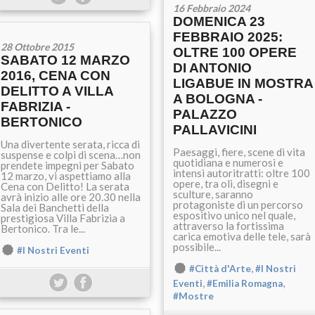
16 Febbraio 2024
DOMENICA 23
FEBBRAIO 2025:
28 Ottobre 2015
OLTRE 100 OPERE
SABATO 12 MARZO
DI ANTONIO
2016, CENA CON
LIGABUE IN MOSTRA
DELITTO A VILLA
A BOLOGNA -
FABRIZIA -
PALAZZO
BERTONICO
PALLAVICINI
Una divertente serata, ricca di
Paesaggi, fiere, scene di vita
suspense e colpi di scena…non
quotidiana e numerosi e
prendete impegni per Sabato
intensi autoritratti: oltre 100
12 marzo, vi aspettiamo alla
opere, tra oli, disegni e
Cena con Delitto! La serata
sculture, saranno
avrà inizio alle ore 20.30 nella
protagoniste di un percorso
Sala dei Banchetti della
espositivo unico nel quale,
prestigiosa Villa Fabrizia a
attraverso la fortissima
Bertonico. Tra le...
carica emotiva delle tele, sarà
possibile...
#I Nostri Eventi
,
#Città d'Arte
#I Nostri
,
,
Eventi
#Emilia Romagna
#Mostre