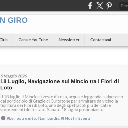
N GIRO
 Club
Canale YouTube
Newsletter
Contattami
5 Maggio 2026
18 Luglio, Navigazione sul Mincio tra i Fiori di
Loto
Il 18 luglio il Mincio si veste di rosa, acqua e leggenda: salperemo
dal porticciolo di Grazie di Curtatone per ammirare da vicino la
fioritura dei Fiori di Loto, uno degli spettacoli più delicati e
sorprendenti dell’estate. Sabato 18 luglio proponiamo...
,
,
#Le nostre gite
#Lombardia
#I Nostri Eventi