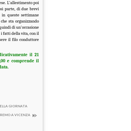
ese. L'allestimento poi
sì parte, di due brevi
 in queste settimane
 che sta organizzando
 quindi di un'occasione
fatti della vita, con il
sere il filo conduttore
icativamente il 21
0,00 e comprende il
data.
DELLA GIORNATA
EDREMO A VICENZA