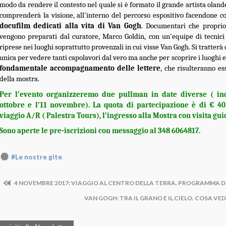
modo da rendere il contesto nel quale si è formato il grande artista oland
comprenderà la visione, all'interno del percorso espositivo facendone co
docufilm dedicati alla vita di Van Gogh
. Documentari che proprio
vengono preparati dal curatore, Marco Goldin, con un'equipe di tecnici
riprese nei luoghi soprattutto provenzali in cui visse Van Gogh. Si tratterà
unica per vedere tanti capolavori dal vero ma anche per scoprire i luoghi e i 
fondamentale accompagnamento delle lettere
, che risulteranno es
della mostra.
Per l’evento organizzeremo due pullman in date diverse ( ind
ottobre e l’11 novembre). La quota di partecipazione è di € 4
viaggio A/R ( Palestra Tours), l’ingresso alla Mostra con visita gui
Sono aperte le pre-iscrizioni con messaggio al 348 6064817.
#Le nostre gite
4 NOVEMBRE 2017: VIAGGIO AL CENTRO DELLA TERRA. PROGRAMMA 
VAN GOGH: TRA IL GRANO E IL CIELO. COSA V