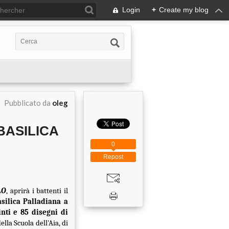
Login
+
Create my blog
Pubblicato da
oleg
BASILICA
0
Repost
LO
, aprirà i battenti il
silica Palladiana a
nti e 85 disegni di
ella Scuola dell'Aia, di