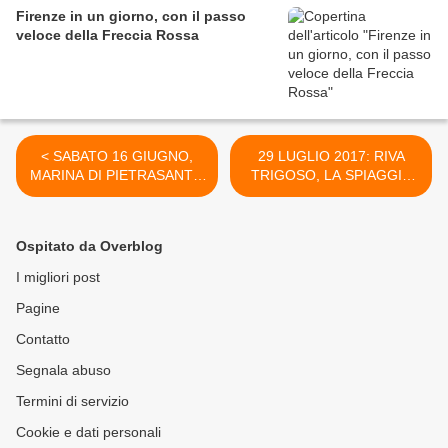
Firenze in un giorno, con il passo
veloce della Freccia Rossa
< SABATO 16 GIUGNO,
29 LUGLIO 2017: RIVA
MARINA DI PIETRASANTA:
TRIGOSO, LA SPIAGGIA
STUPENDE SPIAGGE, E'
CHE TI SORPRENDE >
VERO, MA NON MANCATE
DI VISITARE IL PARCO
Ospitato da Overblog
DELLA VERSILIANA,
TANTO CARO A
I migliori post
D'ANNUNZIO
Pagine
Contatto
Segnala abuso
Termini di servizio
Cookie e dati personali