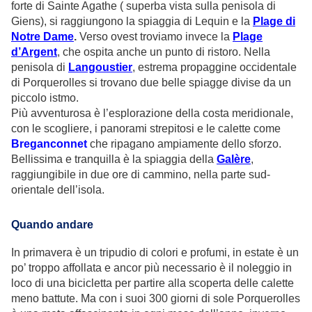
forte di Sainte Agathe ( superba vista sulla penisola di
Giens), si raggiungono la spiaggia di Lequin e la
Plage di
Notre Dame
.
Verso ovest troviamo invece la
Plage
d’Argent
, che ospita anche un punto di ristoro. Nella
penisola di
Langoustier
, estrema propaggine occidentale
di Porquerolles si trovano due belle spiagge divise da un
piccolo istmo.
Più avventurosa è l’esplorazione della costa meridionale,
con le scogliere, i panorami strepitosi e le calette come
Breganconnet
che ripagano ampiamente dello sforzo.
Bellissima e tranquilla è la spiaggia della
Galère
,
raggiungibile in due ore di cammino, nella parte sud-
orientale dell’isola.
Quando andare
In primavera è un tripudio di colori e profumi, in estate è un
po’ troppo affollata e ancor più necessario è il noleggio in
loco di una bicicletta per partire alla scoperta delle calette
meno battute. Ma con i suoi 300 giorni di sole Porquerolles