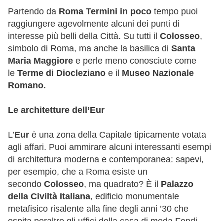
Partendo da
Roma Termini in poco
tempo puoi
raggiungere agevolmente alcuni dei punti di
interesse più belli della Città. Su tutti il
Colosseo
,
simbolo di Roma, ma anche la basilica di
Santa
Maria Maggiore
e perle meno conosciute come
le
Terme di Diocleziano
e il
Museo Nazionale
Romano.
Le architetture dell’Eur
L’
Eur
è una zona della Capitale tipicamente votata
agli affari. Puoi ammirare alcuni interessanti esempi
di architettura moderna e contemporanea: sapevi,
per esempio, che a Roma esiste un
secondo
Colosseo
, ma quadrato? È il
Palazzo
della Civiltà Italiana
, edificio monumentale
metafisico risalente alla fine degli anni ’30 che
ospita peraltro gli uffici della casa di moda Fendi.