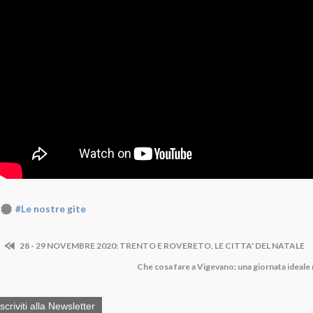
#Le nostre gite
28 - 29 NOVEMBRE 2020: TRENTO E ROVERETO, LE CITTA' DEL NATALE
Che cosa fare a Vigevano: una giornata ideale n
Iscriviti alla Newsletter