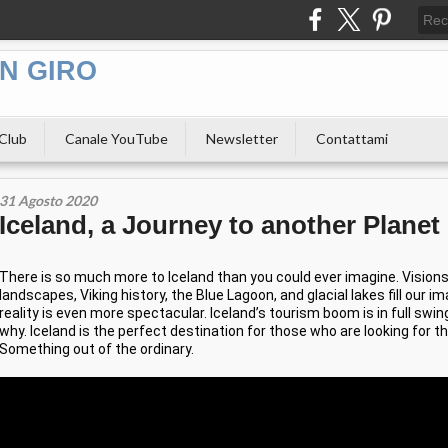
N GIRO
 Club
Canale YouTube
Newsletter
Contattami
31 Agosto 2020
Iceland, a Journey to another Planet
There is so much more to Iceland than you could ever imagine. Visions
landscapes, Viking history, the Blue Lagoon, and glacial lakes fill our im
reality is even more spectacular. Iceland’s tourism boom is in full swing
why. Iceland is the perfect destination for those who are looking for t
Something out of the ordinary.