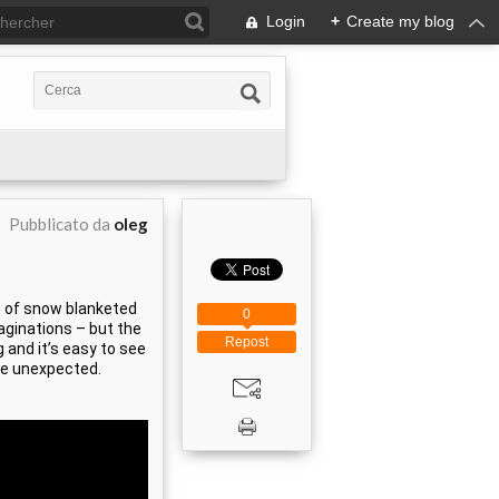
Login
+
Create my blog
Pubblicato da
oleg
 of snow blanketed 
0
aginations – but the 
Repost
 and it’s easy to see 
he unexpected. 